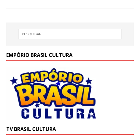
p
o
n
p
o
k
EMPÓRIO BRASIL CULTURA
TV BRASIL CULTURA