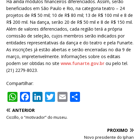
Há ainda módulos financeiros diferenciados. Assim, serão
beneficiados em São Paulo e Rio, na categoria teatro – 24
projetos de R$ 50 mil; 10 de R$ 80 mil; 13 de R$ 100 mil e 8 de
R$ 200 mil. Na dança, serão 20 de R$ 50 mil e 8 de R$ 150 mil.
Além de valores diferenciados, cada região terá a própria
comissão de seleção, cujos membros serão indicados por
entidades representativas da dança e do teatro e pela Funarte.
As inscrições já estão abertas e serão encerradas no dia 9 de
março, impreterivelmente. Informações sobre os editais
podem ser obtidas no site
www.funarte.gov.br
ou pelo tel.
(21) 2279-8023.
Compartilhar:
W
F
Li
T
E
S
h
a
n
w
m
h
ANTERIOR
at
c
k
it
ai
ar
Ciccillo, o “motivador” do museu.
s
e
e
te
l
e
PRÓXIMO
A
b
dI
r
Novo presidente do Iphan