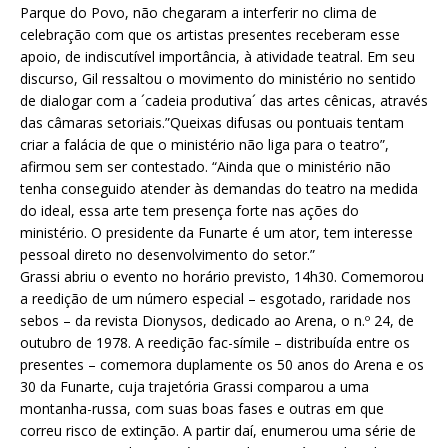
Parque do Povo, não chegaram a interferir no clima de
celebração com que os artistas presentes receberam esse
apoio, de indiscutível importância, à atividade teatral. Em seu
discurso, Gil ressaltou o movimento do ministério no sentido
de dialogar com a ´cadeia produtiva´ das artes cênicas, através
das câmaras setoriais.”Queixas difusas ou pontuais tentam
criar a falácia de que o ministério não liga para o teatro”,
afirmou sem ser contestado. “Ainda que o ministério não
tenha conseguido atender às demandas do teatro na medida
do ideal, essa arte tem presença forte nas ações do
ministério. O presidente da Funarte é um ator, tem interesse
pessoal direto no desenvolvimento do setor.”
Grassi abriu o evento no horário previsto, 14h30. Comemorou
a reedição de um número especial – esgotado, raridade nos
sebos – da revista Dionysos, dedicado ao Arena, o n.º 24, de
outubro de 1978. A reedição fac-símile – distribuída entre os
presentes – comemora duplamente os 50 anos do Arena e os
30 da Funarte, cuja trajetória Grassi comparou a uma
montanha-russa, com suas boas fases e outras em que
correu risco de extinção. A partir daí, enumerou uma série de