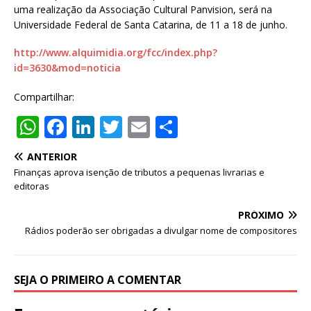
uma realização da Associação Cultural Panvision, será na
Universidade Federal de Santa Catarina, de 11 a 18 de junho.
http://www.alquimidia.org/fcc/index.php?
id=3630&mod=noticia
Compartilhar:
W
F
Li
T
E
S
h
a
n
w
m
h
ANTERIOR
at
c
k
it
ai
ar
Finanças aprova isenção de tributos a pequenas livrarias e
s
e
e
te
l
e
editoras
A
b
dI
r
PRÓXIMO
p
o
n
Rádios poderão ser obrigadas a divulgar nome de compositores
p
o
k
SEJA O PRIMEIRO A COMENTAR