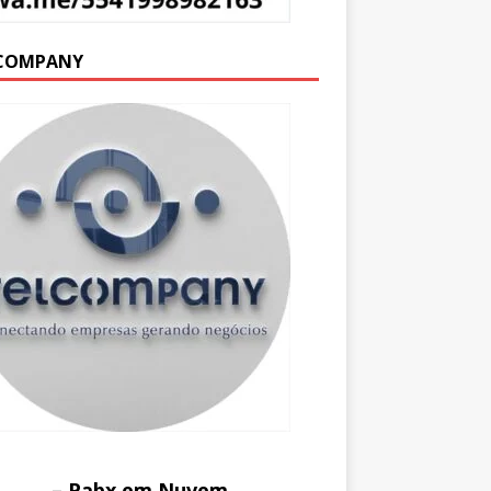
COMPANY
– Pabx em Nuvem