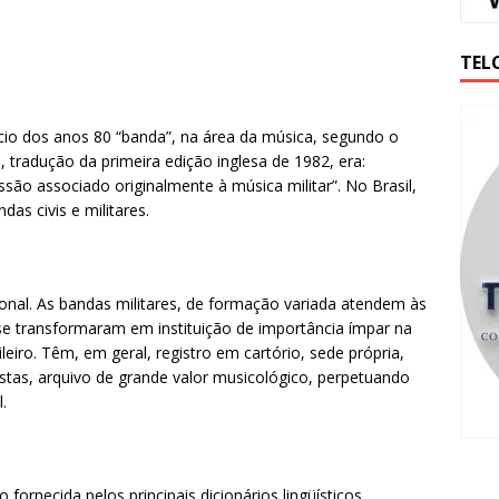
TEL
ício dos anos 80 “banda”, na área da música, segundo o
, tradução da primeira edição inglesa de 1982, era:
são associado originalmente à música militar”. No Brasil,
das civis e militares.
ional. As bandas militares, de formação variada atendem às
 se transformaram em instituição de importância ímpar na
sileiro. Têm, em geral, registro em cartório, sede própria,
tistas, arquivo de grande valor musicológico, perpetuando
.
rnecida pelos principais dicionários lingüísticos.