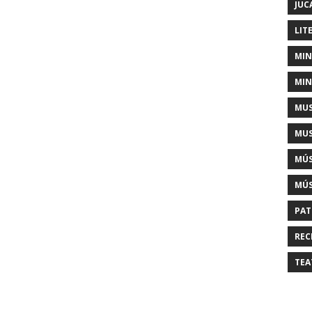
JUC
LIT
MIN
MIN
MUS
MUS
MÚS
MÚS
PAT
REC
TEA