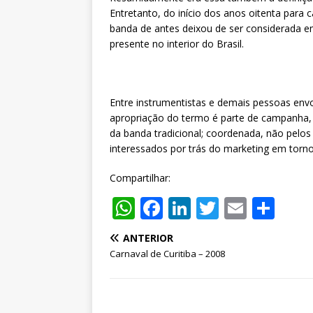
Entretanto, do início dos anos oitenta para 
banda de antes deixou de ser considerada em
presente no interior do Brasil.
Entre instrumentistas e demais pessoas env
apropriação do termo é parte de campanha, m
da banda tradicional; coordenada, não pelo
interessados por trás do marketing em torno
Compartilhar:
W
F
Li
T
E
S
h
a
n
w
m
h
ANTERIOR
at
c
k
it
ai
ar
Carnaval de Curitiba – 2008
s
e
e
te
l
e
A
b
dI
r