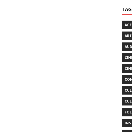
TAG
AG
ART
AUD
CIN
CIN
CON
CUL
CUL
FOL
INS