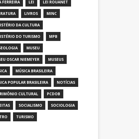
A FERREIRA
LEI
LEI ROUANET
ERATURA
LIVROS
MINC
ISTÉRIO DA CULTURA
ISTÉRIO DO TURISMO
MPB
EOLOGIA
MUSEU
EU OSCAR NIEMEYER
MUSEUS
ICA
MÚSICA BRASILEIRA
ICA POPULAR BRASILEIRA
NOTÍCIAS
RIMÔNIO CULTURAL
PCDOB
EITAS
SOCIALISMO
SOCIOLOGIA
TRO
TURISMO