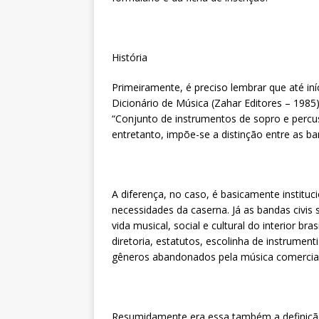
História
Primeiramente, é preciso lembrar que até in
Dicionário de Música (Zahar Editores – 1985)
“Conjunto de instrumentos de sopro e percus
entretanto, impõe-se a distinção entre as ban
A diferença, no caso, é basicamente instituc
necessidades da caserna. Já as bandas civis
vida musical, social e cultural do interior bra
diretoria, estatutos, escolinha de instrumen
gêneros abandonados pela música comercial
Resumidamente era essa também a definição fo