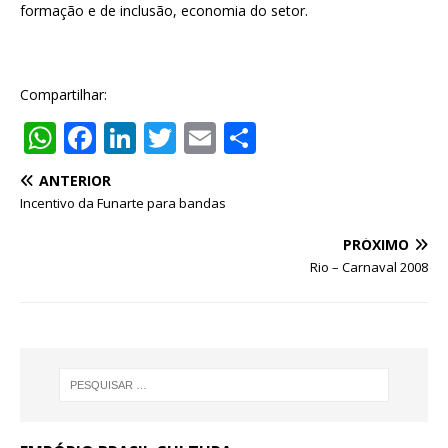
formação e de inclusão, economia do setor.
Compartilhar:
W
F
Li
T
E
S
h
a
n
w
m
h
ANTERIOR
at
c
k
it
ai
ar
Incentivo da Funarte para bandas
s
e
e
te
l
e
PRÓXIMO
A
b
dI
r
Rio – Carnaval 2008
p
o
n
p
o
k