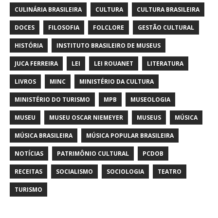
CULINÁRIA BRASILEIRA
CULTURA
CULTURA BRASILEIRA
DOCES
FILOSOFIA
FOLCLORE
GESTÃO CULTURAL
HISTÓRIA
INSTITUTO BRASILEIRO DE MUSEUS
JUCA FERREIRA
LEI
LEI ROUANET
LITERATURA
LIVROS
MINC
MINISTÉRIO DA CULTURA
MINISTÉRIO DO TURISMO
MPB
MUSEOLOGIA
MUSEU
MUSEU OSCAR NIEMEYER
MUSEUS
MÚSICA
MÚSICA BRASILEIRA
MÚSICA POPULAR BRASILEIRA
NOTÍCIAS
PATRIMÔNIO CULTURAL
PCDOB
RECEITAS
SOCIALISMO
SOCIOLOGIA
TEATRO
TURISMO