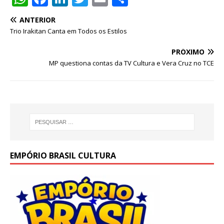
h
a
n
w
m
h
ANTERIOR
at
c
k
it
ai
ar
Trio Irakitan Canta em Todos os Estilos
s
e
e
te
l
e
PRÓXIMO
A
b
dI
r
MP questiona contas da TV Cultura e Vera Cruz no TCE
p
o
n
p
o
k
EMPÓRIO BRASIL CULTURA