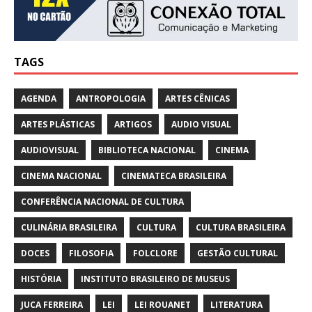
TAGS
AGENDA
ANTROPOLOGIA
ARTES CÊNICAS
ARTES PLÁSTICAS
ARTIGOS
AUDIO VISUAL
AUDIOVISUAL
BIBLIOTECA NACIONAL
CINEMA
CINEMA NACIONAL
CINEMATECA BRASILEIRA
CONFERÊNCIA NACIONAL DE CULTURA
CULINÁRIA BRASILEIRA
CULTURA
CULTURA BRASILEIRA
DOCES
FILOSOFIA
FOLCLORE
GESTÃO CULTURAL
HISTÓRIA
INSTITUTO BRASILEIRO DE MUSEUS
JUCA FERREIRA
LEI
LEI ROUANET
LITERATURA