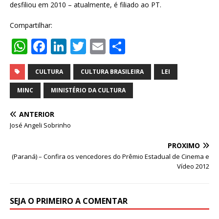
desfiliou em 2010 – atualmente, é filiado ao PT.
Compartilhar:
W
F
Li
T
E
S
h
a
n
w
m
h
at
c
k
it
ai
ar
CULTURA
CULTURA BRASILEIRA
LEI
s
e
e
te
l
e
MINC
MINISTÉRIO DA CULTURA
A
b
dI
r
ANTERIOR
p
o
n
José Angeli Sobrinho
p
o
PRÓXIMO
k
(Paraná) – Confira os vencedores do Prêmio Estadual de Cinema e
Vídeo 2012
SEJA O PRIMEIRO A COMENTAR