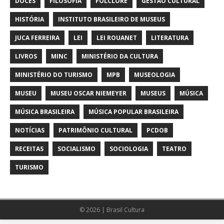
DOCES
FILOSOFIA
FOLCLORE
GESTÃO CULTURAL
HISTÓRIA
INSTITUTO BRASILEIRO DE MUSEUS
JUCA FERREIRA
LEI
LEI ROUANET
LITERATURA
LIVROS
MINC
MINISTÉRIO DA CULTURA
MINISTÉRIO DO TURISMO
MPB
MUSEOLOGIA
MUSEU
MUSEU OSCAR NIEMEYER
MUSEUS
MÚSICA
MÚSICA BRASILEIRA
MÚSICA POPULAR BRASILEIRA
NOTÍCIAS
PATRIMÔNIO CULTURAL
PCDOB
RECEITAS
SOCIALISMO
SOCIOLOGIA
TEATRO
TURISMO
© 2026 | Brasil Cultura