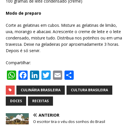
100 gramas de leite condensado (creme)
Modo de preparo
Corte as gelatinas em cubos. Misture as gelatinas de limão,
uva, morango e abacaxi. Acrescente o creme de leite e o leite
condensado, misture tudo. Distribua nos potinhos ou em uma
travessa. Deixe na geladeiras por aproximadamente 3 horas.
Depois é só servir.
Compartilhar:
W
F
Li
T
E
S
h
a
n
w
m
h
at
c
k
it
ai
ar
CULINÁRIA BRASILEIRA
CULTURA BRASILEIRA
s
e
e
te
l
e
DOCES
RECEITAS
A
b
dI
r
ANTERIOR
p
o
n
O escritor tira o véu dos sonhos do Brasil