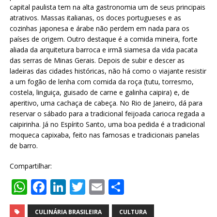
capital paulista tem na alta gastronomia um de seus principais
atrativos. Massas italianas, os doces portugueses e as
cozinhas japonesa e árabe não perdem em nada para os
países de origem. Outro destaque é a comida mineira, forte
aliada da arquitetura barroca e irmã siamesa da vida pacata
das serras de Minas Gerais. Depois de subir e descer as
ladeiras das cidades históricas, não há como o viajante resistir
a um fogão de lenha com comida da roça (tutu, torresmo,
costela, linguiça, guisado de carne e galinha caipira) e, de
aperitivo, uma cachaça de cabeça. No Rio de Janeiro, dá para
reservar o sábado para a tradicional feijoada carioca regada a
caipirinha. Já no Espírito Santo, uma boa pedida é a tradicional
moqueca capixaba, feito nas famosas e tradicionais panelas
de barro.
Compartilhar:
W
F
Li
T
E
S
h
a
n
w
m
h
CULINÁRIA BRASILEIRA
CULTURA