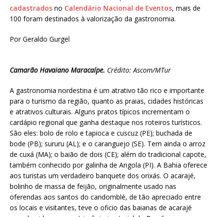
cadastrados
no
Calendário Nacional de Eventos
, mais de
100 foram destinados à valorização da gastronomia.
Por Geraldo Gurgel
Camarão Havaiano Maracaípe.
Crédito: Ascom/MTur
A gastronomia nordestina é um atrativo tão rico e importante
para o turismo da região, quanto as praias, cidades históricas
e atrativos culturais. Alguns pratos típicos incrementam o
cardápio regional que ganha destaque nos roteiros turísticos.
São eles: bolo de rolo e tapioca e cuscuz (PE); buchada de
bode (PB); sururu (AL); e o caranguejo (SE). Tem ainda o arroz
de cuxá (MA); o baião de dois (CE); além do tradicional capote,
também conhecido por galinha de Angola (PI). A Bahia oferece
aos turistas um verdadeiro banquete dos orixás. O acarajé,
bolinho de massa de feijão, originalmente usado nas
oferendas aos santos do candomblé, de tão apreciado entre
os locais e visitantes, teve o oficio das baianas de acarajé