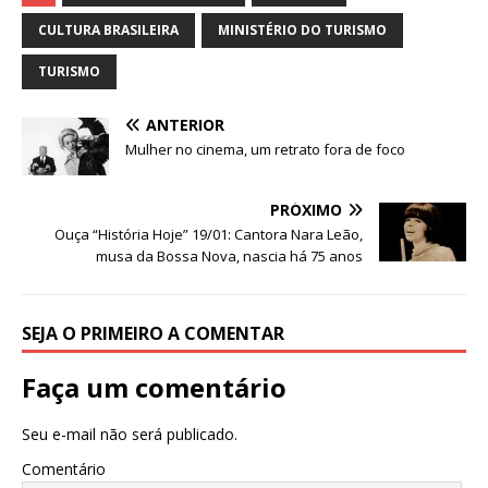
at
c
k
it
ai
ar
s
e
e
te
l
e
CULTURA BRASILEIRA
MINISTÉRIO DO TURISMO
A
b
dI
r
TURISMO
p
o
n
ANTERIOR
p
o
Mulher no cinema, um retrato fora de foco
k
PRÓXIMO
Ouça “História Hoje” 19/01: Cantora Nara Leão,
musa da Bossa Nova, nascia há 75 anos
SEJA O PRIMEIRO A COMENTAR
Faça um comentário
Seu e-mail não será publicado.
Comentário