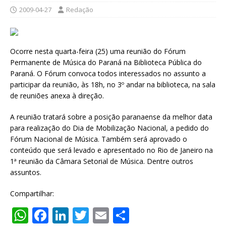
2009-04-27
Redação
Ocorre nesta quarta-feira (25) uma reunião do Fórum
Permanente de Música do Paraná na Biblioteca Pública do
Paraná. O Fórum convoca todos interessados no assunto a
participar da reunião, às 18h, no 3º andar na biblioteca, na sala
de reuniões anexa à direção.
A reunião tratará sobre a posição paranaense da melhor data
para realização do Dia de Mobilização Nacional, a pedido do
Fórum Nacional de Música. Também será aprovado o
conteúdo que será levado e apresentado no Rio de Janeiro na
1ª reunião da Câmara Setorial de Música. Dentre outros
assuntos.
Compartilhar:
W
F
Li
T
E
S