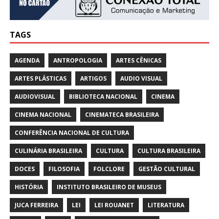
TAGS
AGENDA
ANTROPOLOGIA
ARTES CÊNICAS
ARTES PLÁSTICAS
ARTIGOS
AUDIO VISUAL
AUDIOVISUAL
BIBLIOTECA NACIONAL
CINEMA
CINEMA NACIONAL
CINEMATECA BRASILEIRA
CONFERÊNCIA NACIONAL DE CULTURA
CULINÁRIA BRASILEIRA
CULTURA
CULTURA BRASILEIRA
DOCES
FILOSOFIA
FOLCLORE
GESTÃO CULTURAL
HISTÓRIA
INSTITUTO BRASILEIRO DE MUSEUS
JUCA FERREIRA
LEI
LEI ROUANET
LITERATURA