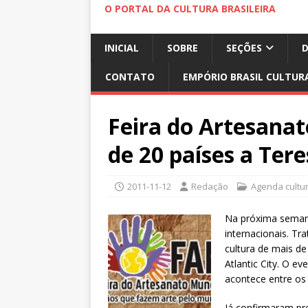
O PORTAL DA CULTURA BRASILEIRA
INICIAL
SOBRE
SEÇÕES
CONTATO
EMPÓRIO BRASIL CULTUR
Feira do Artesanat
de 20 países a Tere
2011-11-12
Redação
Agenda cultur
Na próxima seman
internacionais. Tr
cultura de mais de
Atlantic City. O ev
acontece entre os 
Já confirmaram pre