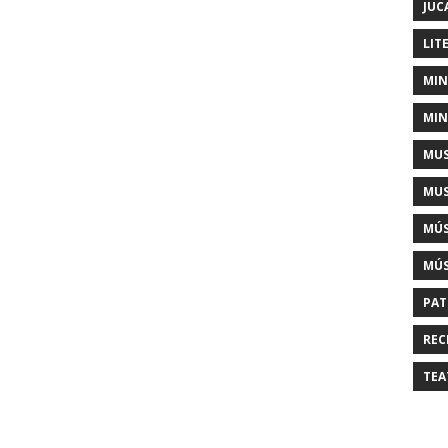
JUC
LIT
MIN
MIN
MUS
MUS
MÚS
MÚS
PAT
REC
TEA