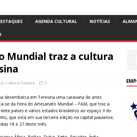
DESTAQUES
AGENDA CULTURAL
NOTÍCIAS
ALMA
A
o Mundial traz a cultura
sina
EMP
al
,
Cultura
,
Folclore
0
a desembarca em Teresina uma caravana de artes
ata-se da Feira do Artesanato Mundial – FAM, que traz a
 vinte países e vários estados brasileiros ao espaço II do
ento, que está em sua terceira edição na capital piauiense,
dias 18 e 27 deste mês.
sença África, Bolívia, Dubai, Egito, Equador, Índia,