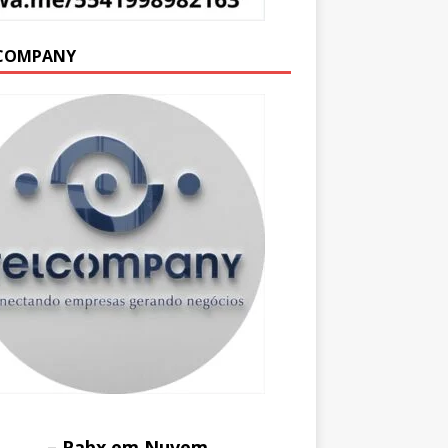
COMPANY
– Pabx em Nuvem