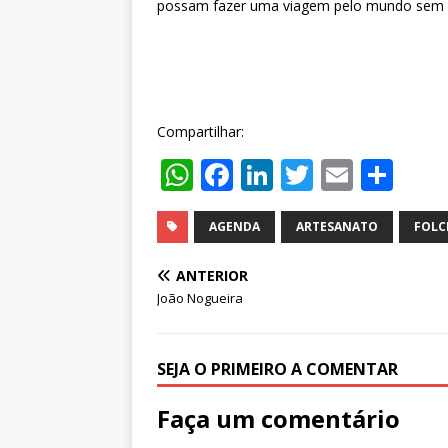
possam fazer uma viagem pelo mundo sem sa
Compartilhar:
W
F
Li
T
E
S
h
a
n
w
m
h
at
c
k
it
ai
ar
AGENDA
ARTESANATO
FOLC
s
e
e
te
l
e
ANTERIOR
A
b
dI
r
João Nogueira
p
o
n
p
o
SEJA O PRIMEIRO A COMENTAR
k
Faça um comentário