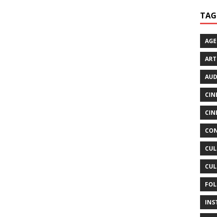
TAG
AG
ART
AUD
CIN
CIN
CON
CUL
CUL
FOL
INS