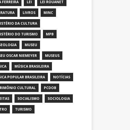
A FERREIRA
LEI
LEI ROUANET
ERATURA
LIVROS
MINC
ISTÉRIO DA CULTURA
ISTÉRIO DO TURISMO
MPB
EOLOGIA
MUSEU
EU OSCAR NIEMEYER
MUSEUS
ICA
MÚSICA BRASILEIRA
ICA POPULAR BRASILEIRA
NOTÍCIAS
RIMÔNIO CULTURAL
PCDOB
EITAS
SOCIALISMO
SOCIOLOGIA
TRO
TURISMO