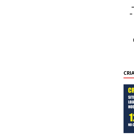
–
–
CRI