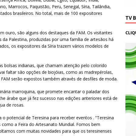
ano, Marrocos, Paquistão, Peru, Senegal, Síria, Tailândia,
stados brasileiros. No total, mais de 100 expositores
TV 
CLIQ
om ouro, são alguns dos destaques da FAM. Os visitantes
s da Palestina, produzidas por uma família de artesãos há
dos, os expositores da Síria trazem vários modelos de
s bolsas indianas, que chamam atenção pelo colorido
 vai faltar são opções de biojóias, como as madrepérolas,
 da FAM serão expostos também através de desfiles de moda.
ulinária marroquina, que promete encantar o paladar dos
che árabe que já fez sucesso nas edições anteriores está de
ua de rosas.
 o potencial de Teresina para receber eventos . “Teresina
s como a Feira do Artesanato Mundial. Fomos bem
 voltamos com muitas novidades para que os teresinenses