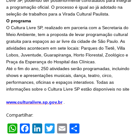
Livre SP, podendo ser posteriormente contratados para integrar
a programação oficial. O processo é igual ao já adotado na
seleção de trabalhos para a Virada Cultural Paulista.
O programa
O Cultura Livre SP, realizado em parceria com a Secretaria do
Meio Ambiente, tem a proposta de levar programação cultural
gratuita para espaços ao ar livre da cidade de São Paulo. As
atividades acontecem em sete locais: Parques do Tietê, Villa
Lobos, Juventude, Guarapiranga, Horto Florestal, Zoológico e
Praça da Esperança do Hospital das Clínicas.
Até o fim do ano, 250 atividades serão programadas, incluindo
shows e apresentações musicais, dança, teatro, circo,
performances, oficinas e espaços interativos. Todas as
informações sobre o Cultura Livre SP estão disponíveis no site
www.culturalivre.sp.gov.br
.
Compartilhar:
W
F
Li
T
E
S
h
a
n
w
m
h