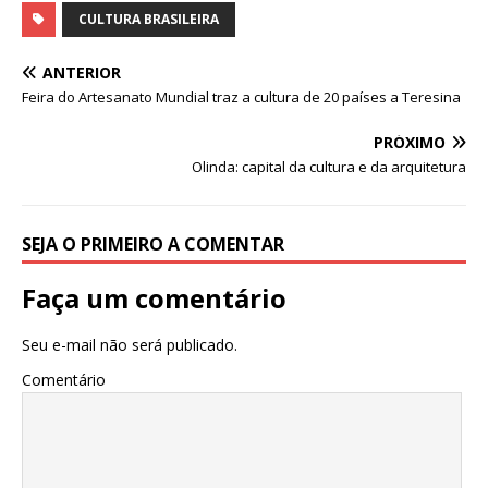
at
c
k
it
ai
ar
CULTURA BRASILEIRA
s
e
e
te
l
e
ANTERIOR
A
b
dI
r
Feira do Artesanato Mundial traz a cultura de 20 países a Teresina
p
o
n
PRÓXIMO
p
o
Olinda: capital da cultura e da arquitetura
k
SEJA O PRIMEIRO A COMENTAR
Faça um comentário
Seu e-mail não será publicado.
Comentário