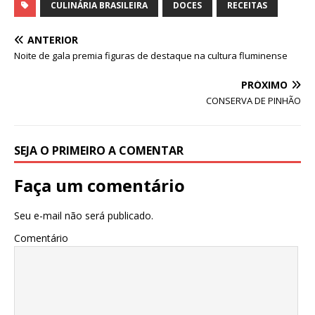
at
c
k
it
ai
ar
CULINÁRIA BRASILEIRA
DOCES
RECEITAS
s
e
e
te
l
e
ANTERIOR
A
b
dI
r
Noite de gala premia figuras de destaque na cultura fluminense
p
o
n
PRÓXIMO
p
o
CONSERVA DE PINHÃO
k
SEJA O PRIMEIRO A COMENTAR
Faça um comentário
Seu e-mail não será publicado.
Comentário