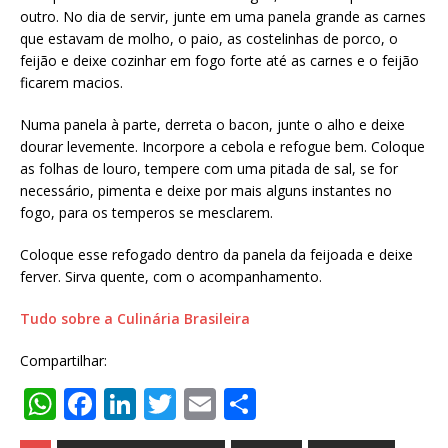
outro. No dia de servir, junte em uma panela grande as carnes
que estavam de molho, o paio, as costelinhas de porco, o
feijão e deixe cozinhar em fogo forte até as carnes e o feijão
ficarem macios.
Numa panela à parte, derreta o bacon, junte o alho e deixe
dourar levemente. Incorpore a cebola e refogue bem. Coloque
as folhas de louro, tempere com uma pitada de sal, se for
necessário, pimenta e deixe por mais alguns instantes no
fogo, para os temperos se mesclarem.
Coloque esse refogado dentro da panela da feijoada e deixe
ferver. Sirva quente, com o acompanhamento.
Tudo sobre a Culinária Brasileira
Compartilhar:
W
F
Li
T
E
S
h
a
n
w
m
h