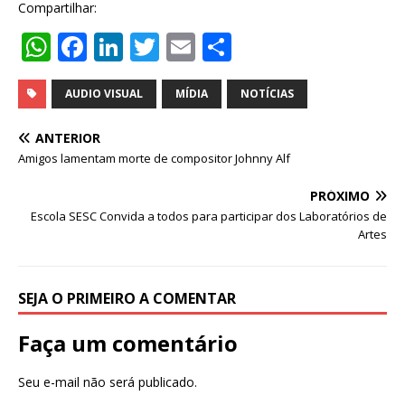
Compartilhar:
W
F
Li
T
E
S
h
a
n
w
m
h
at
c
k
it
ai
ar
AUDIO VISUAL
MÍDIA
NOTÍCIAS
s
e
e
te
l
e
ANTERIOR
A
b
dI
r
Amigos lamentam morte de compositor Johnny Alf
p
o
n
PRÓXIMO
p
o
Escola SESC Convida a todos para participar dos Laboratórios de
Artes
k
SEJA O PRIMEIRO A COMENTAR
Faça um comentário
Seu e-mail não será publicado.