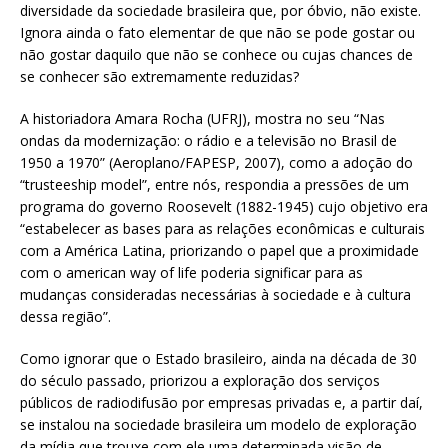
diversidade da sociedade brasileira que, por óbvio, não existe.
Ignora ainda o fato elementar de que não se pode gostar ou
não gostar daquilo que não se conhece ou cujas chances de
se conhecer são extremamente reduzidas?
A historiadora Amara Rocha (UFRJ), mostra no seu “Nas
ondas da modernização: o rádio e a televisão no Brasil de
1950 a 1970” (Aeroplano/FAPESP, 2007), como a adoção do
“trusteeship model”, entre nós, respondia a pressões de um
programa do governo Roosevelt (1882-1945) cujo objetivo era
“estabelecer as bases para as relações econômicas e culturais
com a América Latina, priorizando o papel que a proximidade
com o american way of life poderia significar para as
mudanças consideradas necessárias à sociedade e à cultura
dessa região”.
Como ignorar que o Estado brasileiro, ainda na década de 30
do século passado, priorizou a exploração dos serviços
públicos de radiodifusão por empresas privadas e, a partir daí,
se instalou na sociedade brasileira um modelo de exploração
da mídia que trouxe com ele uma determinada visão de