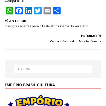
Compartilhar:
W
F
Li
T
E
S
h
a
n
w
m
h
ANTERIOR
at
c
k
it
ai
ar
Inscrições abertas para o Festival do Cinema Universitário
s
e
e
te
l
e
PRÓXIMO
A
b
dI
r
Vem aí o Festival do Minuto. Cinema
p
o
n
p
o
k
EMPÓRIO BRASIL CULTURA