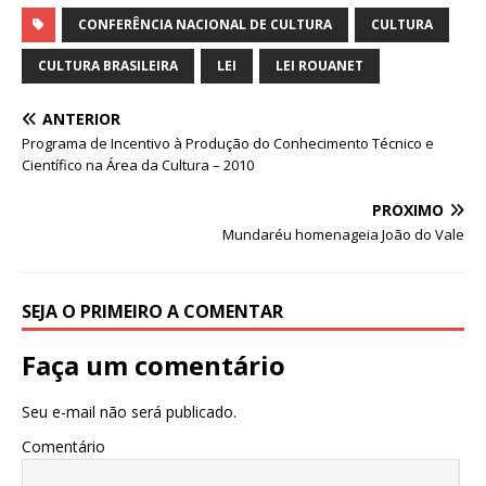
h
a
n
w
m
h
at
c
k
it
ai
ar
CONFERÊNCIA NACIONAL DE CULTURA
CULTURA
s
e
e
te
l
e
CULTURA BRASILEIRA
LEI
LEI ROUANET
A
b
dI
r
ANTERIOR
p
o
n
Programa de Incentivo à Produção do Conhecimento Técnico e
p
o
Científico na Área da Cultura – 2010
k
PRÓXIMO
Mundaréu homenageia João do Vale
SEJA O PRIMEIRO A COMENTAR
Faça um comentário
Seu e-mail não será publicado.
Comentário