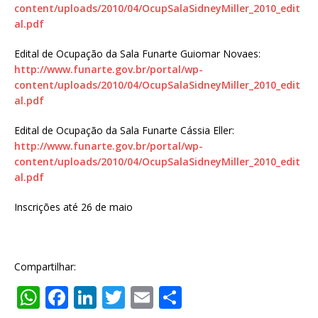
content/uploads/2010/04/OcupSalaSidneyMiller_2010_edit
al.pdf
Edital de Ocupação da Sala Funarte Guiomar Novaes:
http://www.funarte.gov.br/portal/wp-
content/uploads/2010/04/OcupSalaSidneyMiller_2010_edit
al.pdf
Edital de Ocupação da Sala Funarte Cássia Eller:
http://www.funarte.gov.br/portal/wp-
content/uploads/2010/04/OcupSalaSidneyMiller_2010_edit
al.pdf
Inscrições até 26 de maio
Compartilhar:
W
F
Li
T
E
S