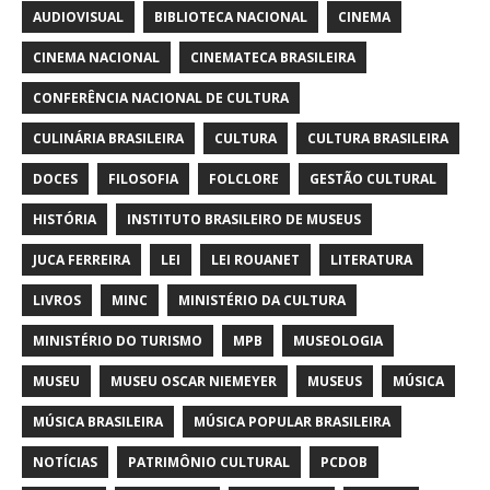
AUDIOVISUAL
BIBLIOTECA NACIONAL
CINEMA
CINEMA NACIONAL
CINEMATECA BRASILEIRA
CONFERÊNCIA NACIONAL DE CULTURA
CULINÁRIA BRASILEIRA
CULTURA
CULTURA BRASILEIRA
DOCES
FILOSOFIA
FOLCLORE
GESTÃO CULTURAL
HISTÓRIA
INSTITUTO BRASILEIRO DE MUSEUS
JUCA FERREIRA
LEI
LEI ROUANET
LITERATURA
LIVROS
MINC
MINISTÉRIO DA CULTURA
MINISTÉRIO DO TURISMO
MPB
MUSEOLOGIA
MUSEU
MUSEU OSCAR NIEMEYER
MUSEUS
MÚSICA
MÚSICA BRASILEIRA
MÚSICA POPULAR BRASILEIRA
NOTÍCIAS
PATRIMÔNIO CULTURAL
PCDOB