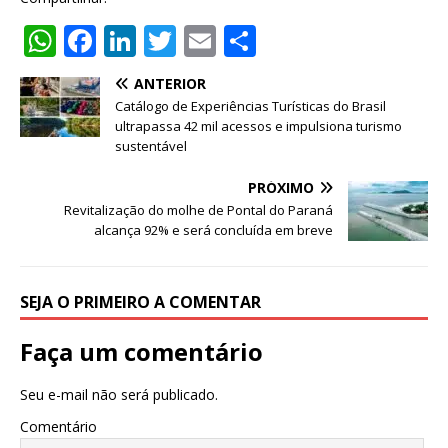
W
F
Li
T
E
S
h
a
n
w
m
h
ANTERIOR
at
c
k
it
ai
ar
Catálogo de Experiências Turísticas do Brasil
s
e
e
te
l
e
ultrapassa 42 mil acessos e impulsiona turismo
sustentável
A
b
dI
r
PRÓXIMO
p
o
n
Revitalização do molhe de Pontal do Paraná
p
o
alcança 92% e será concluída em breve
k
SEJA O PRIMEIRO A COMENTAR
Faça um comentário
Seu e-mail não será publicado.
Comentário