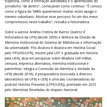
trajetória, como a formação autodidata e o aprendizado do
jornalismo “de dentro”, começando como contínuo. “É curioso
como a figura do ‘Millôr ipanemense’ muitas vezes apaga o
menino suburbano. Mostrar esse percurso foi um dos meus
compromissos neste trabalho”, ressalta a historiadora.
Sobre a autora: Andréa Cristina de Barros Queiroz é
historiadora da UFRJ (desde 2009) e diretora da Divisão de
Memória Institucional do Sistema de Bibliotecas e Informação
da universidade. Pós-doutora e doutora em História Social
pelo PPGHIS/UFRJ, mestre pela UFF e graduada em História
pela UERJ, atua em pesquisas sobre ditadura civil-militar,
censura, imprensa alternativa, memória institucional e
patrimônio. Integra a Comissão da Memória e Verdade da
UFRJ (desde 2018), é pesquisadora associada a diversos
laboratórios da UFRJ e UERJ e uma das coordenadoras do
podcast História Presente (LPPE/UERJ), premiado em 2025
pelo Memórias Reveladas do Arquivo Nacional.