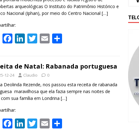
p
k
bertas arqueológicas O Instituto do Patrimônio Histórico e
tico Nacional (Iphan), por meio do Centro Nacional
[…]
TEL
rtilhar:
W
F
Li
T
E
S
h
ac
n
w
m
h
at
e
k
itt
ai
ar
s
b
e
er
l
e
eita de Natal: Rabanada portuguesa
A
o
dI
25-12-24
Claudio
0
p
o
n
Deolinda Rezende, nos passou esta receita de rabanada
guesa maravilhosa que ela fazia sempre nas noites de
p
k
 com sua família em Londrina
[…]
rtilhar:
W
F
Li
T
E
S
h
ac
n
w
m
h