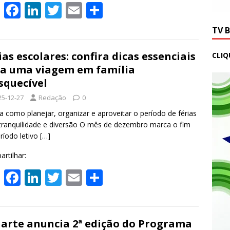
W
F
Li
T
E
S
h
ac
n
w
m
h
TV 
at
e
k
itt
ai
ar
s
b
e
er
l
e
ias escolares: confira dicas essenciais
CLIQ
a uma viagem em família
A
o
dI
squecível
p
o
n
25-12-27
Redação
0
p
k
 como planejar, organizar e aproveitar o período de férias
ranquilidade e diversão O mês de dezembro marca o fim
ríodo letivo
[…]
rtilhar:
W
F
Li
T
E
S
h
ac
n
w
m
h
at
e
k
itt
ai
ar
s
b
e
er
l
e
arte anuncia 2ª edição do Programa