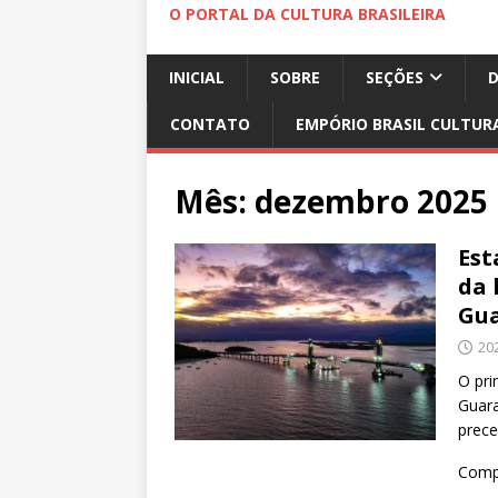
O PORTAL DA CULTURA BRASILEIRA
INICIAL
SOBRE
SEÇÕES
CONTATO
EMPÓRIO BRASIL CULTUR
Mês:
dezembro 2025
Est
da 
Gu
20
O pri
Guara
prec
Compa