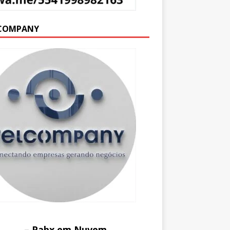
COMPANY
– Pabx em Nuvem