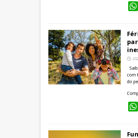
Fér
par
ine
20
Saiba
com t
do pe
Compa
Fun