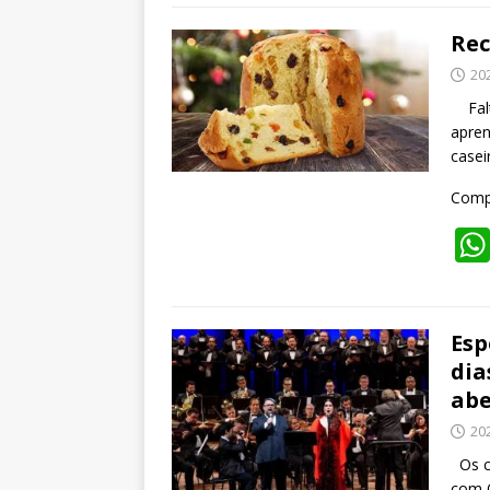
Rec
20
Falt
apren
casei
Compa
Esp
dia
abe
20
Os co
com O