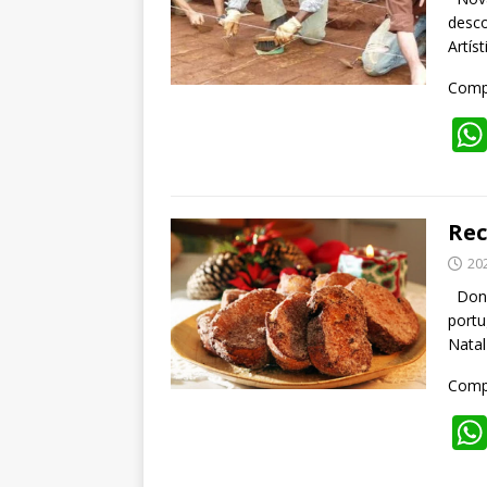
desco
Artís
Compa
Rec
20
Dona 
portu
Natal
Compa