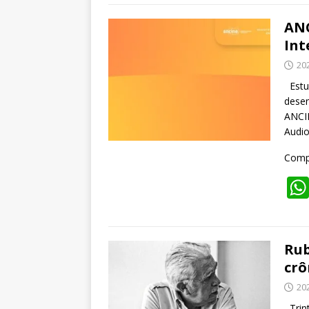
ANC
Int
20
Estud
desen
ANCIN
Audio
Compa
Rub
crô
20
Trint