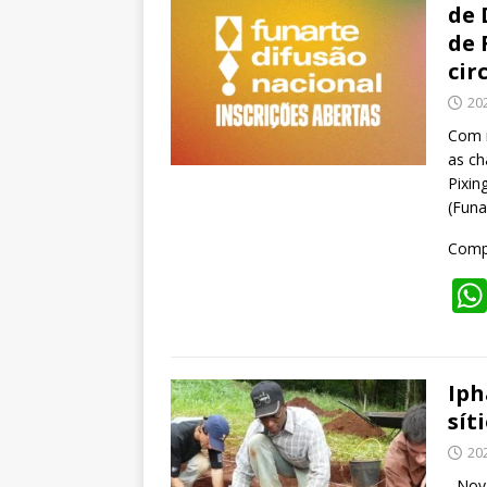
de 
de 
cir
20
Com i
as ch
Pixin
(Funa
Compa
Iph
sít
20
Nova 