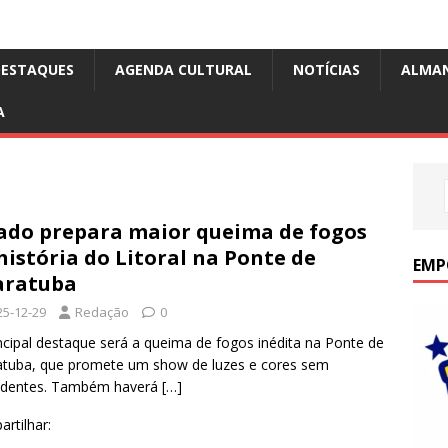
DESTAQUES
AGENDA CULTURAL
NOTÍCIAS
ALMA
A
ado prepara maior queima de fogos
história do Litoral na Ponte de
EMP
aratuba
25-12-29
Redação
0
ncipal destaque será a queima de fogos inédita na Ponte de
tuba, que promete um show de luzes e cores sem
edentes. Também haverá
[…]
rtilhar: