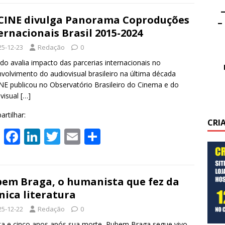
at
e
k
itt
ai
ar
–
s
b
e
er
l
e
INE divulga Panorama Coproduções
–
ernacionais Brasil 2015-2024
A
o
dI
25-12-23
Redação
0
p
o
n
o avalia impacto das parcerias internacionais no
p
k
volvimento do audiovisual brasileiro na última década
E publicou no Observatório Brasileiro do Cinema e do
visual
[…]
rtilhar:
CRI
W
F
Li
T
E
S
h
ac
n
w
m
h
at
e
k
itt
ai
ar
s
b
e
er
l
e
em Braga, o humanista que fez da
nica literatura
A
o
dI
25-12-22
Redação
0
p
o
n
a e cinco anos após sua morte, Rubem Braga segue vivo