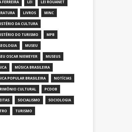
A FERREIRA
LEI
LEI ROUANET
ERATURA
LIVROS
MINC
ISTÉRIO DA CULTURA
ISTÉRIO DO TURISMO
MPB
EOLOGIA
MUSEU
EU OSCAR NIEMEYER
MUSEUS
ICA
MÚSICA BRASILEIRA
ICA POPULAR BRASILEIRA
NOTÍCIAS
RIMÔNIO CULTURAL
PCDOB
EITAS
SOCIALISMO
SOCIOLOGIA
TRO
TURISMO