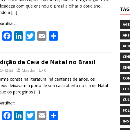
p
k
licadeza com que ensinou o Brasil a olhar o cotidiano,
TAG
ando a
[…]
rtilhar:
AG
W
F
Li
T
E
S
ART
h
ac
n
w
m
h
AUD
at
e
k
itt
ai
ar
CIN
s
b
e
er
l
e
dição da Ceia de Natal no Brasil
CIN
A
o
dI
25-12-22
Claudio
0
CON
p
o
n
rme consta na literatura, há centenas de anos, os
eus deixavam a porta de sua casa aberta no dia de Natal
p
k
CUL
que os peregrinos
[…]
CUL
rtilhar:
FOL
W
F
Li
T
E
S
h
ac
n
w
m
h
INS