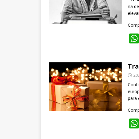
na de
elev
Compa
Tra
20
Confo
europ
para 
Compa