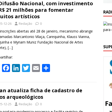
Difusão Nacional, com investimento
A
o
dI
R$ 21 milhões para fomentar
p
o
n
RAD
cuitos artísticos
p
k
25-12-26
Redação
0
nscrições abertas até 28 de janeiro, mecanismo abrange
amadas Marcantonio Vilaça, Carequinha, Klauss Vianna,
guinha e Myriam Muniz Fundação Nacional de Artes
SUP
rte),
[…]
rtilhar:
W
F
Li
T
E
S
h
ac
n
w
m
h
at
e
k
itt
ai
ar
s
b
e
er
l
e
an atualiza ficha de cadastro de
ios arqueológicos
A
o
dI
25-12-25
Redação
0
p
o
n
portaria moderniza processo e facilita registro de