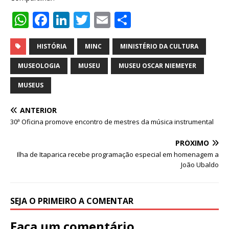
W
F
Li
T
E
S
h
a
n
w
m
h
at
c
k
it
ai
ar
HISTÓRIA
MINC
MINISTÉRIO DA CULTURA
s
e
e
te
l
e
MUSEOLOGIA
MUSEU
MUSEU OSCAR NIEMEYER
A
b
dI
r
MUSEUS
p
o
n
ANTERIOR
p
o
30ª Oficina promove encontro de mestres da música instrumental
k
PRÓXIMO
Ilha de Itaparica recebe programação especial em homenagem a
João Ubaldo
SEJA O PRIMEIRO A COMENTAR
Faça um comentário