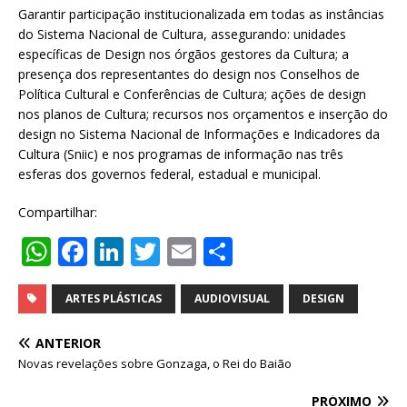
Garantir participação institucionalizada em todas as instâncias
do Sistema Nacional de Cultura, assegurando: unidades
específicas de Design nos órgãos gestores da Cultura; a
presença dos representantes do design nos Conselhos de
Política Cultural e Conferências de Cultura; ações de design
nos planos de Cultura; recursos nos orçamentos e inserção do
design no Sistema Nacional de Informações e Indicadores da
Cultura (Sniic) e nos programas de informação nas três
esferas dos governos federal, estadual e municipal.
Compartilhar:
W
F
Li
T
E
S
h
a
n
w
m
h
at
c
k
it
ai
ar
ARTES PLÁSTICAS
AUDIOVISUAL
DESIGN
s
e
e
te
l
e
ANTERIOR
A
b
dI
r
Novas revelações sobre Gonzaga, o Rei do Baião
p
o
n
PRÓXIMO