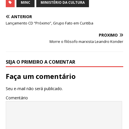
at
c
k
it
ai
ar
MINC
MINISTÉRIO DA CULTURA
s
e
e
te
l
e
ANTERIOR
A
b
dI
r
Lançamento CD “Próximo”, Grupo Fato em Curitiba
p
o
n
PRÓXIMO
p
o
Morre o filósofo marxista Leandro Konder
k
SEJA O PRIMEIRO A COMENTAR
Faça um comentário
Seu e-mail não será publicado.
Comentário