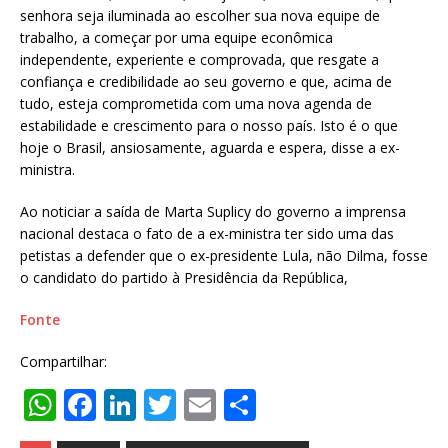
senhora seja iluminada ao escolher sua nova equipe de
trabalho, a começar por uma equipe econômica
independente, experiente e comprovada, que resgate a
confiança e credibilidade ao seu governo e que, acima de
tudo, esteja comprometida com uma nova agenda de
estabilidade e crescimento para o nosso país. Isto é o que
hoje o Brasil, ansiosamente, aguarda e espera, disse a ex-
ministra.
Ao noticiar a saída de Marta Suplicy do governo a imprensa
nacional destaca o fato de a ex-ministra ter sido uma das
petistas a defender que o ex-presidente Lula, não Dilma, fosse
o candidato do partido à Presidência da República,
Fonte
Compartilhar:
W
F
Li
T
E
S
h
a
n
w
m
h