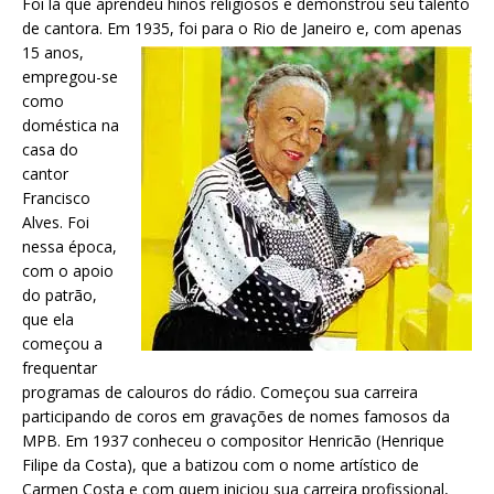
Foi lá que aprendeu hinos religiosos e demonstrou seu talento
de cantora. Em 1935, foi para o Rio de Janeiro e, com
apenas
15 anos,
empregou-se
como
doméstica na
casa do
cantor
Francisco
Alves. Foi
nessa época,
com o apoio
do patrão,
que ela
começou a
frequentar
programas de calouros do rádio. Começou sua carreira
participando de coros em gravações de nomes famosos da
MPB. Em 1937 conheceu o compositor Henricão (Henrique
Filipe da Costa), que a batizou com o nome artístico de
Carmen Costa e com quem iniciou sua carreira profissional,