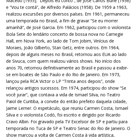
Macedo (1955); “Depois eu conto”, de José Carlos Burle (1956)
e “Vou te contá”, de Alfredo Palácios (1958). De 1959 a 1963,
realizou excursões por diversos países. Em 1961, permaneceu
uma temporada no Brasil, a fim de gravar “Se eu morrer
amanhã”, de José Garcia. Em 1962, participou com o violonista
Bola Sete do lendário concerto de bossa nova no Carnegie
Hall, em Nova York, ao lado de Tom Jobim, Vinícius de
Moraes, João Gilberto, Stan Getz, entre outros. Em 1964,
depois de alguns meses no Brasil, retornou aos EUA ao lado
de Sivuca, com quem realizou vários shows. No início dos
anos 70, retornou definitivamente ao Brasil e passou a exibir-
se em boates de São Paulo e do Rio de Janeiro. Em 1973,
lançou pela RCA Victor o LP “Trinta anos depois”, onde
relançou antigos sucessos. Em 1974, participou do show “Se
você jurar”, que contava a vida de Ismael Silva, no Teatro
Paiol de Curitiba, a convite do então prefeito daquela cidade,
Jaime Lerner. O espetáculo, que reuniu Carmen Costa, Ismael
Silva e o violonista Codó, foi escrito e dirigido por Ricardo
Cravo Albin. Foi gravado pela TV Excelsior de SP e partiu para
temporada no Tuca de SP e Teatro Senac do Rio de Janeiro. O
show marcou a volta de Carmen Costa à vida artística,