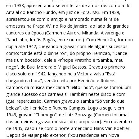
em 1938, apresentando-se em feiras de amostras como a do
Arraial do Rancho Fundo, em Juiz de Fora, MG. Em 1939,
apresentou-se com o amigo e namorado numa feira de
amostras na Praça XV, no Rio de Janeiro, ao lado de grandes
cantores da época (Carmen e Aurora Miranda, Alvarenga e
Ranchinho, Irmãs Pagãs, entre outros). Com Henricão, formou
dupla até 1942, chegando a gravar com ele alguns sucessos
como: “Onde está o dinheiro?”, do próprio Henricão, “Dance
mais um bocado”, dele e Príncipe Pretinho e “Samba, meu
nego”, de Buci Moreira e Miguel Bastos. Gravou o primeiro
disco solo em 1942, lançando pela Victor a valsa “Está
chegando a hora”, versão feita por Henricão e Rubens
Campos da música mexicana “Cielito lindo”, que se tornou um
grande sucesso dos carnavais. Também neste disco e com
igual repercussão, Carmen gravou o samba “Só vendo que
beleza”, de Henricão e Rubens Campos. Logo a seguir, em
1943, gravou “Chamego”, de Luiz Gonzaga (Carmen foi uma
das primeiras a gravar músicas do compositor). Em novembro
de 1945, casou-se com o norte-americano Hans Van Koehler.
Depois de viajar pelo exterior, fixou residência em Nova