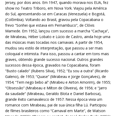
Jersey, por dois anos. Em 1947, quando morava nos EUA, fez
show no Teatro Triboro, em Nova York. Viajou pela América
do Sul, apresentando-se em Caracas (Venezuela) e Bogotá,
(Colômbia). Voltando ao Brasil, gravou pela Copacabana o
frevo “Sonhei que estava em Pernambuco”, de Clóvis
Mamede. Em 1952, lançou com sucesso a marcha “Cachaça”,
de Mirabeau, Héber Lobato e Lúcio de Castro, ainda hoje uma
das músicas mais tocadas nos carnavais. A partir de 1954,
mudou seu estilo de interpretação, que passou a ser mais
coloquial e intimista. Para isso, passou a cantar em tons mais
graves, obtendo grande sucesso nacional. Outros grandes
sucessos dessa época, gravados na Copacabana, foram
“Busto calado” (Rubens Silva), 1952; “Eu sou a outra” (Ricardo
Galeno), de 1953; “Quase” (Mirabeau e Jorge Gonçalves), de
1954; “Tem nego bebo aí” (Mirabeu e Airton Amorim), de 1955;
“Obsessão” (Mirabeau e Milton de Oliveira), de 1956; e “Jarro
da saudade” (Mirabeau, Geraldo Blota e Daniel Barbosa),
grande êxito carnavalesco de 1957. Nessa época vivia um
romance com Mirabeau, pai de sua única filha Lú. Participou
de filmes brasileiros como “Carnaval em Marte”, de Watson