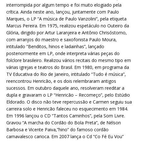
interrompida por algum tempo e foi muito elogiado pela
crítica. Ainda neste ano, lançou, juntamente com Paulo
Marques, o LP “A música de Paulo Vanzolini”, pela etiqueta
Marcus Pereira. Em 1975, realizou espetáculo no Outeiro da
Glória, dirigido por Artur Laranjeira e Antônio Chrisóstomo,
com arranjos do maestro e saxofonista Paulo Moura,
intitulado “Benditos, hinos e ladainhas”, lançado
posteriormente em LP, onde interpreta várias peças do
folclore brasileiro. Realizou vários recitais do mesmo tipo em
várias igrejas e teatros do Brasil. Em 1980, em programa da
TV Educativa do Rio de Janeiro, intitulado “Tudo é música”,
reencontrou Henricão, e os dois relembraram antigos
sucessos. Em outubro daquele ano, resolveram reeditar a
dupla e gravaram o LP “Henricão – Recomeço”, pelo Estúdio
Eldorado. O disco não teve repercussão e Carmen seguiu sua
carreira solo e Henricão faleceu no esquecimento em 1984.
Em 1996 lançou o CD “Tantos Caminhos”, pela Som Livre.
Gravou “A marcha do Cordão do Bola Preta”, de Nélson
Barbosa e Vicente Paiva,”hino” do famoso cordão
carnavalesco carioca. Em 2007 lança o Cd “Co Fé Eu Vou”