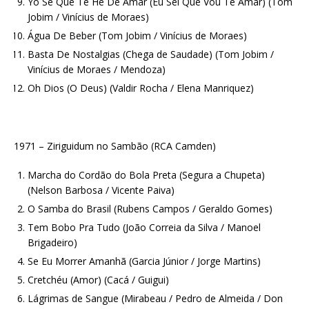
Yo Se Que Te He De Amar (Eu Sei Que Vou Te Amar) (Tom
Jobim / Vinícius de Moraes)
Água De Beber (Tom Jobim / Vinícius de Moraes)
Basta De Nostalgias (Chega de Saudade) (Tom Jobim /
Vinícius de Moraes / Mendoza)
Oh Dios (O Deus) (Valdir Rocha / Elena Manriquez)
1971 – Ziriguidum no Sambão (RCA Camden)
Marcha do Cordão do Bola Preta (Segura a Chupeta)
(Nelson Barbosa / Vicente Paiva)
O Samba do Brasil (Rubens Campos / Geraldo Gomes)
Tem Bobo Pra Tudo (João Correia da Silva / Manoel
Brigadeiro)
Se Eu Morrer Amanhã (Garcia Júnior / Jorge Martins)
Cretchéu (Amor) (Cacá / Guigui)
Lágrimas de Sangue (Mirabeau / Pedro de Almeida / Don