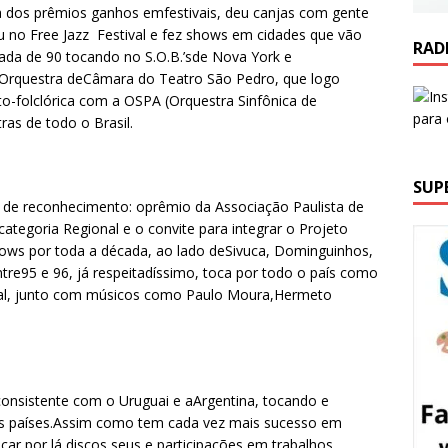
ta dos prêmios ganhos emfestivais, deu canjas com gente
 no Free Jazz Festival e fez shows em cidades que vão
RAD
cada de 90 tocando no S.O.B.’sde Nova York e
a Orquestra deCâmara do Teatro São Pedro, que logo
to-folclórica com a OSPA (Orquestra Sinfônica de
ras de todo o Brasil.
SUP
s de reconhecimento: oprêmio da Associação Paulista de
categoria Regional e o convite para integrar o Projeto
ows por toda a década, ao lado deSivuca, Dominguinhos,
ntre95 e 96, já respeitadíssimo, toca por todo o país como
ical, junto com músicos como Paulo Moura,Hermeto
nsistente com o Uruguai e aArgentina, tocando e
os países.Assim como tem cada vez mais sucesso em
çar por lá discos seus e participações em trabalhos