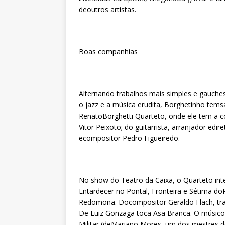
deoutros artistas.
Boas companhias
Alternando trabalhos mais simples e gauch
o jazz e a música erudita, Borghetinho tem
RenatoBorghetti Quarteto, onde ele tem a co
Vitor Peixoto; do guitarrista, arranjador edir
ecompositor Pedro Figueiredo.
No show do Teatro da Caixa, o Quarteto int
Entardecer no Pontal, Fronteira e Sétima do
Redomona. Docompositor Geraldo Flach, traz 
De Luiz Gonzaga toca Asa Branca. O músico
Militar (deMariano Mores, um dos mestres d