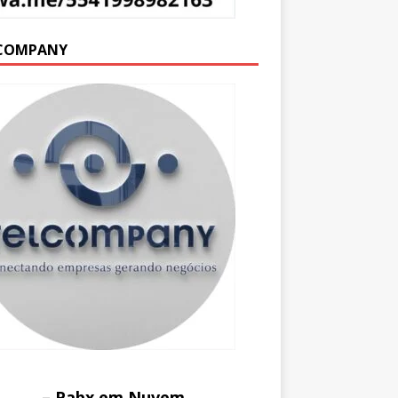
COMPANY
– Pabx em Nuvem