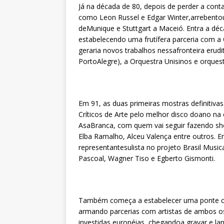
Já na década de 80, depois de perder a con
como Leon Russel e Edgar Winter,arrebentou
deMunique e Stuttgart a Maceió. Entra a dé
estabelecendo uma frutífera parceria com 
geraria novos trabalhos nessafronteira erudi
PortoAlegre), a Orquestra Unisinos e orquest
Em 91, as duas primeiras mostras definitiva
Críticos de Arte pelo melhor disco doano na 
AsaBranca, com quem vai seguir fazendo sh
Elba Ramalho, Alceu Valença entre outros. E
representantesulista no projeto Brasil Mus
Pascoal, Wagner Tiso e Egberto Gismonti.
Também começa a estabelecer uma ponte co
armando parcerias com artistas de ambos 
investidas européias, chegandoa gravar e lan