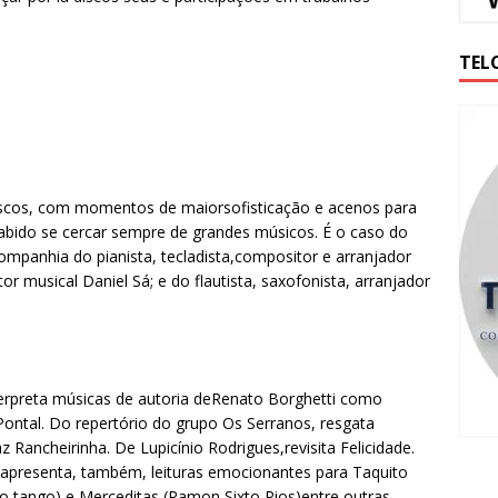
TEL
escos, com momentos de maiorsofisticação e acenos para
sabido se cercar sempre de grandes músicos. É o caso do
mpanhia do pianista, tecladista,compositor e arranjador
etor musical Daniel Sá; e do flautista, saxofonista, arranjador
erpreta músicas de autoria deRenato Borghetti como
Pontal. Do repertório do grupo Os Serranos, resgata
Rancheirinha. De Lupicínio Rodrigues,revisita Felicidade.
apresenta, também, leituras emocionantes para Taquito
o tango) e Merceditas (Ramon Sixto Rios)entre outras.