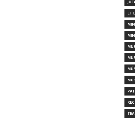
JUC
LIT
MIN
MIN
MUS
MUS
MÚS
MÚS
PAT
REC
TEA