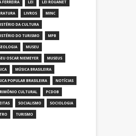
A FERREIRA
LEI
LEI ROUANET
ERATURA
LIVROS
MINC
ISTÉRIO DA CULTURA
ISTÉRIO DO TURISMO
MPB
EOLOGIA
MUSEU
EU OSCAR NIEMEYER
MUSEUS
ICA
MÚSICA BRASILEIRA
ICA POPULAR BRASILEIRA
NOTÍCIAS
RIMÔNIO CULTURAL
PCDOB
EITAS
SOCIALISMO
SOCIOLOGIA
TRO
TURISMO