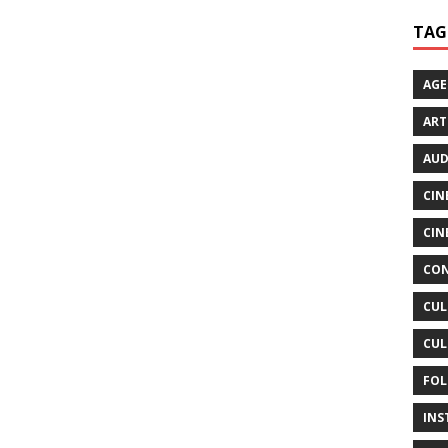
TAG
AG
ART
AUD
CIN
CIN
CON
CUL
CUL
FOL
INS