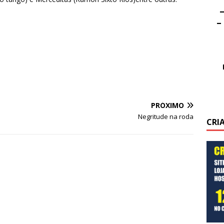
–
–
PRÓXIMO
Negritude na roda
CRI