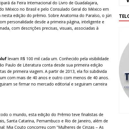
cipará da Feira Internacional do Livro de Guadalajara,
do México no Brasil e pelo Consulado Geral do México em
a nesta edição do prêmio. Sobre Anatomia do Paraíso, o júri
TEL
om personalidade desde a primeira página, inteligente e
nada, com descrições precisas, visuais, associadas à
aluf
levam R$ 100 mil cada um. Conhecido pela visibilidade
o Paulo de Literatura conta desde sua primeira edição
s de primeira viagem. A partir de 2013, ela foi subdivida
o: um com mais de 40 anos e outro com menos de 40 anos.
uiram se firmar no mercado editorial e seguiram carreira
 todo o mundo, esta edição do Prêmio teve finalistas de
is, Santa Catarina, Pernambuco e Rio de Janeiro, além de
cional: Mia Couto concorreu com “Mulheres de Cinzas – As