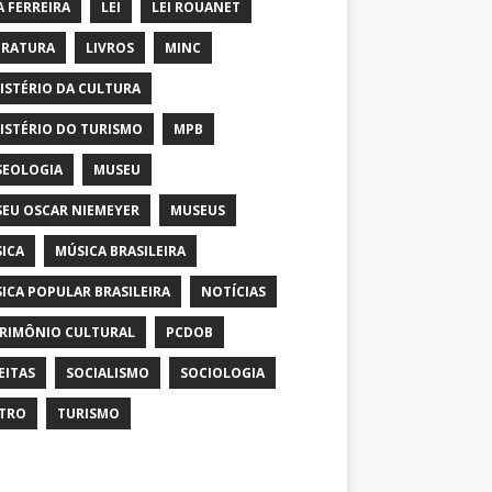
A FERREIRA
LEI
LEI ROUANET
ERATURA
LIVROS
MINC
ISTÉRIO DA CULTURA
ISTÉRIO DO TURISMO
MPB
EOLOGIA
MUSEU
EU OSCAR NIEMEYER
MUSEUS
ICA
MÚSICA BRASILEIRA
ICA POPULAR BRASILEIRA
NOTÍCIAS
RIMÔNIO CULTURAL
PCDOB
EITAS
SOCIALISMO
SOCIOLOGIA
TRO
TURISMO