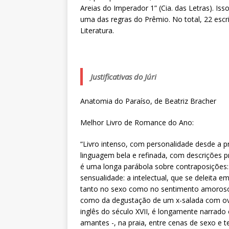
Areias do Imperador 1” (Cia. das Letras). Isso
uma das regras do Prêmio. No total, 22 esc
Literatura.
Justificativas do Júri
Anatomia do Paraíso, de Beatriz Bracher
Melhor Livro de Romance do Ano:
“Livro intenso, com personalidade desde a pr
linguagem bela e refinada, com descrições pr
é uma longa parábola sobre contraposições: v
sensualidade: a intelectual, que se deleita em
tanto no sexo como no sentimento amoroso.
como da degustação de um x-salada com ovo.
inglês do século XVII, é longamente narrado
amantes -, na praia, entre cenas de sexo e te