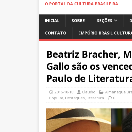
O PORTAL DA CULTURA BRASILEIRA
INICIAL
SOBRE
SEÇÕES
CONTATO
EMPÓRIO BRASIL CULTUR
Beatriz Bracher, M
Gallo são os vence
Paulo de Literatur
2016-10-18
Claudio
Almanaque Bras
Popular
,
Destaques
,
Literatura
0