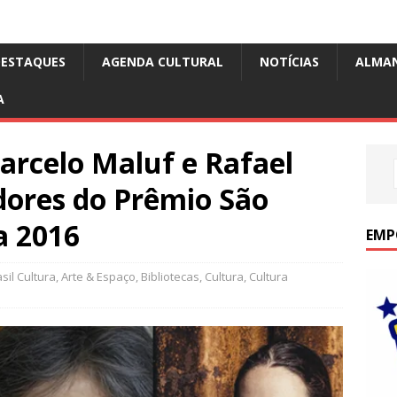
DESTAQUES
AGENDA CULTURAL
NOTÍCIAS
ALMA
A
arcelo Maluf e Rafael
dores do Prêmio São
a 2016
EMP
il Cultura
,
Arte & Espaço
,
Bibliotecas
,
Cultura
,
Cultura