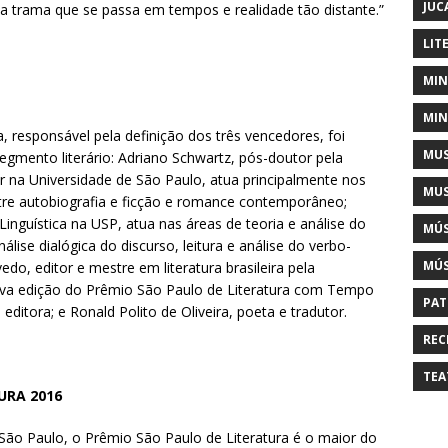
JUC
ma trama que se passa em tempos e realidade tão distante.”
LIT
MIN
MIN
a, responsável pela definição dos três vencedores, foi
MUS
egmento literário: Adriano Schwartz, pós-doutor pela
or na Universidade de São Paulo, atua principalmente nos
MUS
ntre autobiografia e ficção e romance contemporâneo;
 Linguística na USP, atua nas áreas de teoria e análise do
MÚS
álise dialógica do discurso, leitura e análise do verbo-
MÚS
edo, editor e mestre em literatura brasileira pela
ava edição do Prêmio São Paulo de Literatura com Tempo
PAT
editora; e Ronald Polito de Oliveira, poeta e tradutor.
REC
TEA
URA 2016
ão Paulo, o Prêmio São Paulo de Literatura é o maior do