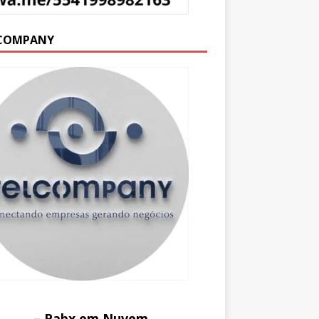
COMPANY
– Pabx em Nuvem