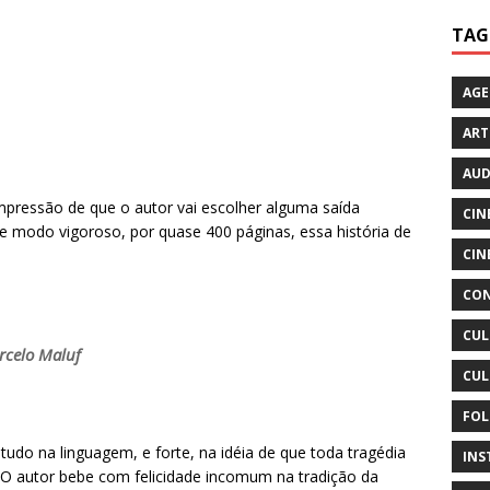
TAG
AG
ART
AUD
mpressão de que o autor vai escolher alguma saída
CIN
de modo vigoroso, por quase 400 páginas, essa história de
CIN
CON
CUL
rcelo Maluf
CUL
FOL
o na linguagem, e forte, na idéia de que toda tragédia
INS
 O autor bebe com felicidade incomum na tradição da