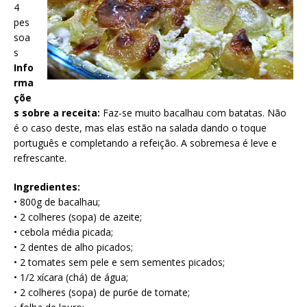
4
pes
soa
s
Info
rma
çõe
s sobre a receita:
Faz-se muito bacalhau com batatas. Não
é o caso deste, mas elas estão na salada dando o toque
português e completando a refeição. A sobremesa é leve e
refrescante.
Ingredientes:
• 800g de bacalhau;
• 2 colheres (sopa) de azeite;
• cebola média picada;
• 2 dentes de alho picados;
• 2 tomates sem pele e sem sementes picados;
• 1/2 xícara (chá) de água;
• 2 colheres (sopa) de pur6e de tomate;