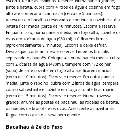
escorra. Retire as espinhas. Reserve. Numa panela grande,
junte a batata, cubra com 4 litros de água e cozinhe em fogo
alto até começar a ficar macia (cerca de 5 minutos).
Acrescente o bacalhau reservado e continue a cozinhar até a
batata ficar macia (cerca de 10 minutos). Escorra e reserve.
Enquanto isso, numa panela média, em fogo alto, cozinhe os
ovos em 4 xícaras de água (960 ml) até ficarem firmes
(aproximadamente 8 minutos). Escorra e deixe esfriar.
Descasque, corte ao meio e reserve. Limpe os brócolis
separando os buquês. Coloque-os numa panela média, cubra
com 2 xícaras da água (480ml), tempere com 1/2 colher
(sopa) de sal e cozinhe em fogo alto até ficarem macios
(cerca de 10 minutos). Escorra e reserve. Em outra panela
média, junte o repolho, cubra com 2 litros de água, tempere
com o sal restante e cozinhe em fogo alto até ficar macio
(cerca de 15 minutos). Escorra e reserve. Numa travessa
grande, arrume as postas de bacalhau, as rodelas de batata,
os buquês de brócolis e os ovos. Acrescente as azeitonas.
Regue com o azeite e sirva bem quente.
Bacalhau à Zé do Pipo