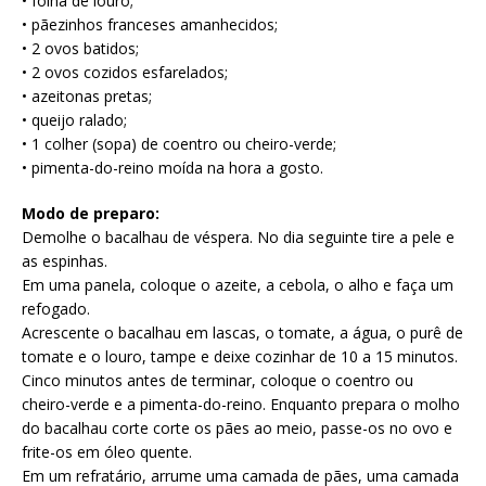
• folha de louro;
• pãezinhos franceses amanhecidos;
• 2 ovos batidos;
• 2 ovos cozidos esfarelados;
• azeitonas pretas;
• queijo ralado;
• 1 colher (sopa) de coentro ou cheiro-verde;
• pimenta-do-reino moída na hora a gosto.
Modo de preparo:
Demolhe o bacalhau de véspera. No dia seguinte tire a pele e
as espinhas.
Em uma panela, coloque o azeite, a cebola, o alho e faça um
refogado.
Acrescente o bacalhau em lascas, o tomate, a água, o purê de
tomate e o louro, tampe e deixe cozinhar de 10 a 15 minutos.
Cinco minutos antes de terminar, coloque o coentro ou
cheiro-verde e a pimenta-do-reino. Enquanto prepara o molho
do bacalhau corte corte os pães ao meio, passe-os no ovo e
frite-os em óleo quente.
Em um refratário, arrume uma camada de pães, uma camada