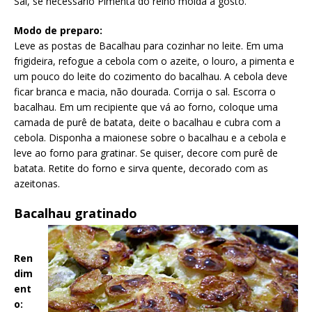
Sal, se necessário Pimenta do reino moída a gosto.
Modo de preparo:
Leve as postas de Bacalhau para cozinhar no leite. Em uma
frigideira, refogue a cebola com o azeite, o louro, a pimenta e
um pouco do leite do cozimento do bacalhau. A cebola deve
ficar branca e macia, não dourada. Corrija o sal. Escorra o
bacalhau. Em um recipiente que vá ao forno, coloque uma
camada de purê de batata, deite o bacalhau e cubra com a
cebola. Disponha a maionese sobre o bacalhau e a cebola e
leve ao forno para gratinar. Se quiser, decore com purê de
batata. Retite do forno e sirva quente, decorado com as
azeitonas.
Bacalhau gratinado
Ren
dim
ent
o: