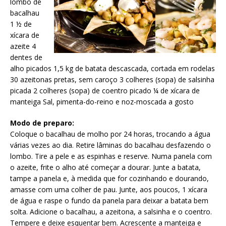
lombo de
bacalhau
1 ½ de
xícara de
azeite 4
dentes de
alho picados 1,5 kg de batata descascada, cortada em rodelas
30 azeitonas pretas, sem caroço 3 colheres (sopa) de salsinha
picada 2 colheres (sopa) de coentro picado ¼ de xícara de
manteiga Sal, pimenta-do-reino e noz-moscada a gosto
Modo de preparo:
Coloque o bacalhau de molho por 24 horas, trocando a água
várias vezes ao dia. Retire lâminas do bacalhau desfazendo o
lombo. Tire a pele e as espinhas e reserve. Numa panela com
o azeite, frite o alho até começar a dourar. Junte a batata,
tampe a panela e, à medida que for cozinhando e dourando,
amasse com uma colher de pau. Junte, aos poucos, 1 xícara
de água e raspe o fundo da panela para deixar a batata bem
solta. Adicione o bacalhau, a azeitona, a salsinha e o coentro.
Tempere e deixe esquentar bem. Acrescente a manteiga e