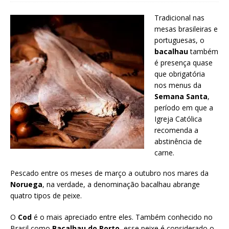
Tradicional nas
mesas brasileiras e
portuguesas, o
bacalhau
também
é presença quase
que obrigatória
nos menus da
Semana Santa
,
período em que a
Igreja Católica
recomenda a
abstinência de
carne.
Pescado entre os meses de março a outubro nos mares da
Noruega
, na verdade, a denominação bacalhau abrange
quatro tipos de peixe.
O
Cod
é o mais apreciado entre eles. Também conhecido no
Brasil como
Bacalhau do Porto
, esse peixe é considerado o