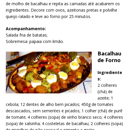
de molho de bacalhau e repita as camadas até acabarem os
ingredientes. Decore com ovos, azeitonas pretas e polvilhe
queijo ralado e leve ao forno por 25 minutos.
Acompanhamento:
Salada fria de batatas;
Sobremesa: papaia com limão.
Bacalhau
de Forno
Ingrediente
s:
2 colheres
(chá) de
azeite; 1
cebola; 12 dentes de alho bem picados; 450g de tomates
descascados, sem sementes e picados; 1 colher (chá) de purê
de tomate; 4 colheres (sopa) de vinho branco seco; 4 colheres
(sopa) de salsinha; 4 costeletas de bacalhau; 2 colheres (sopa)
de migalhas de pão seco;sal e pimenta a gosto.