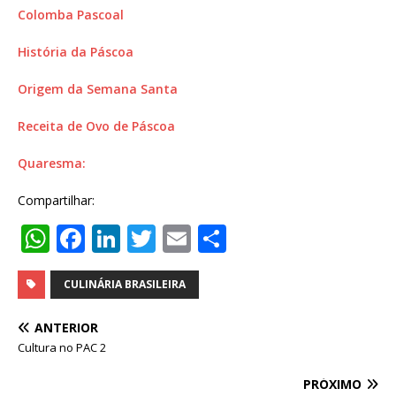
Colomba Pascoal
História da Páscoa
Origem da Semana Santa
Receita de Ovo de Páscoa
Quaresma:
Compartilhar:
W
F
Li
T
E
S
h
a
n
w
m
h
at
c
k
it
ai
ar
CULINÁRIA BRASILEIRA
s
e
e
te
l
e
ANTERIOR
A
b
dI
r
Cultura no PAC 2
p
o
n
PRÓXIMO