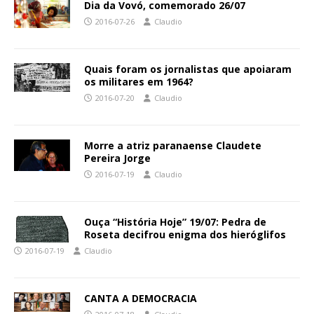
Dia da Vovó, comemorado 26/07
2016-07-26
Claudio
Quais foram os jornalistas que apoiaram
os militares em 1964?
2016-07-20
Claudio
Morre a atriz paranaense Claudete
Pereira Jorge
2016-07-19
Claudio
Ouça “História Hoje” 19/07: Pedra de
Roseta decifrou enigma dos hieróglifos
2016-07-19
Claudio
CANTA A DEMOCRACIA