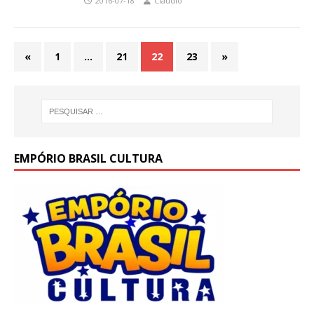
2016-07-18
Claudio
«
1
…
21
22
23
»
EMPÓRIO BRASIL CULTURA