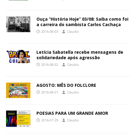
Ouça “História Hoje” 03/08: Saiba como foi
a carreira do sambista Carlos Cachaça
2016-08-03
Claudio
Letícia Sabatella recebe mensagens de
solidariedade após agressão
2016-08-02
Claudio
AGOSTO: MÊS DO FOLCLORE
2016-08-01
Claudio
POESIAS PARA UM GRANDE AMOR
2016-07-29
Claudio