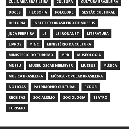
CULINÁRIA BRASILEIRA
CULTURA
CULTURA BRASILEIRA
DOCES
FILOSOFIA
FOLCLORE
GESTÃO CULTURAL
HISTÓRIA
INSTITUTO BRASILEIRO DE MUSEUS
JUCA FERREIRA
LEI
LEI ROUANET
LITERATURA
LIVROS
MINC
MINISTÉRIO DA CULTURA
MINISTÉRIO DO TURISMO
MPB
MUSEOLOGIA
MUSEU
MUSEU OSCAR NIEMEYER
MUSEUS
MÚSICA
MÚSICA BRASILEIRA
MÚSICA POPULAR BRASILEIRA
NOTÍCIAS
PATRIMÔNIO CULTURAL
PCDOB
RECEITAS
SOCIALISMO
SOCIOLOGIA
TEATRO
TURISMO