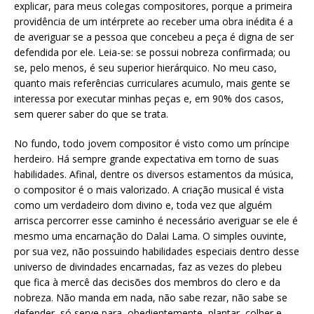
explicar, para meus colegas compositores, porque a primeira
providência de um intérprete ao receber uma obra inédita é a
de averiguar se a pessoa que concebeu a peça é digna de ser
defendida por ele. Leia-se: se possui nobreza confirmada; ou
se, pelo menos, é seu superior hierárquico. No meu caso,
quanto mais referências curriculares acumulo, mais gente se
interessa por executar minhas peças e, em 90% dos casos,
sem querer saber do que se trata.
No fundo, todo jovem compositor é visto como um príncipe
herdeiro. Há sempre grande expectativa em torno de suas
habilidades. Afinal, dentre os diversos estamentos da música,
o compositor é o mais valorizado. A criação musical é vista
como um verdadeiro dom divino e, toda vez que alguém
arrisca percorrer esse caminho é necessário averiguar se ele é
mesmo uma encarnação do Dalai Lama. O simples ouvinte,
por sua vez, não possuindo habilidades especiais dentro desse
universo de divindades encarnadas, faz as vezes do plebeu
que fica à mercê das decisões dos membros do clero e da
nobreza. Não manda em nada, não sabe rezar, não sabe se
defender, só serve para, obedientemente, plantar, colher e