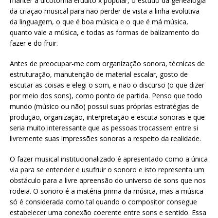
manter a dicotomia erudito x popular, o estudo da genealogia
da criação musical para não perder de vista a linha evolutiva
da linguagem, o que é boa música e o que é má música,
quanto vale a música, e todas as formas de balizamento do
fazer e do fruir.
Antes de preocupar-me com organização sonora, técnicas de
estruturação, manutenção de material escalar, gosto de
escutar as coisas e elegi o som, e não o discurso (o que dizer
por meio dos sons), como ponto de partida. Penso que todo
mundo (músico ou não) possui suas próprias estratégias de
produção, organização, interpretação e escuta sonoras e que
seria muito interessante que as pessoas trocassem entre si
livremente suas impressões sonoras a respeito da realidade.
O fazer musical institucionalizado é apresentado como a única
via para se entender e usufruir o sonoro e isto representa um
obstáculo para a livre apreensão do universo de sons que nos
rodeia. O sonoro é a matéria-prima da música, mas a música
só é considerada como tal quando o compositor consegue
estabelecer uma conexão coerente entre sons e sentido. Essa