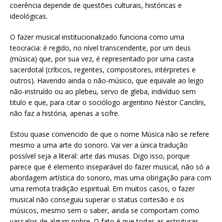
coerência depende de questões culturais, históricas e
ideológicas.
O fazer musical institucionalizado funciona como uma
teocracia: é regido, no nível transcendente, por um deus
(música) que, por sua vez, é representado por uma casta
sacerdotal (críticos, regentes, compositores, intérpretes e
outros). Havendo ainda o não-músico, que equivale ao leigo
não-instruído ou ao plebeu, servo de gleba, indivíduo sem
titulo e que, para citar o sociólogo argentino Néstor Canclini,
não faz a história, apenas a sofre.
Estou quase convencido de que o nome Música não se refere
mesmo a uma arte do sonoro. Vai ver a única tradução
possível seja a literal: arte das musas. Digo isso, porque
parece que é elemento inseparável do fazer musical, não só a
abordagem artística do sonoro, mas uma obrigação para com
uma remota tradição espiritual. Em muitos casos, o fazer
musical não conseguiu superar o status cortesão e os
músicos, mesmo sem o saber, ainda se comportam como
vassalos de algum nobre. O fato é que todas as estruturas