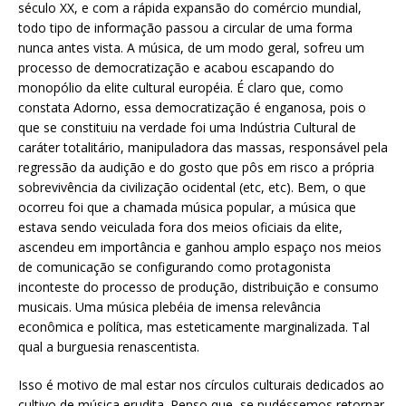
século XX, e com a rápida expansão do comércio mundial,
todo tipo de informação passou a circular de uma forma
nunca antes vista. A música, de um modo geral, sofreu um
processo de democratização e acabou escapando do
monopólio da elite cultural européia. É claro que, como
constata Adorno, essa democratização é enganosa, pois o
que se constituiu na verdade foi uma Indústria Cultural de
caráter totalitário, manipuladora das massas, responsável pela
regressão da audição e do gosto que pôs em risco a própria
sobrevivência da civilização ocidental (etc, etc). Bem, o que
ocorreu foi que a chamada música popular, a música que
estava sendo veiculada fora dos meios oficiais da elite,
ascendeu em importância e ganhou amplo espaço nos meios
de comunicação se configurando como protagonista
inconteste do processo de produção, distribuição e consumo
musicais. Uma música plebéia de imensa relevância
econômica e política, mas esteticamente marginalizada. Tal
qual a burguesia renascentista.
Isso é motivo de mal estar nos círculos culturais dedicados ao
cultivo de música erudita. Penso que, se pudéssemos retornar