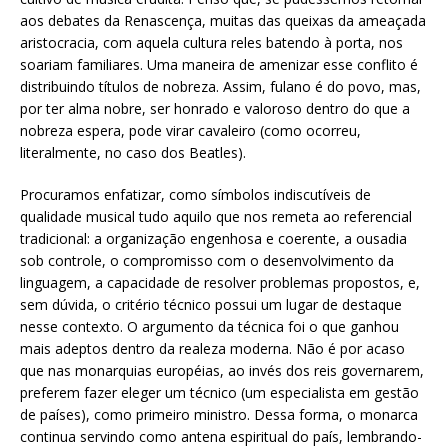
aos debates da Renascença, muitas das queixas da ameaçada
aristocracia, com aquela cultura reles batendo à porta, nos
soariam familiares. Uma maneira de amenizar esse conflito é
distribuindo títulos de nobreza. Assim, fulano é do povo, mas,
por ter alma nobre, ser honrado e valoroso dentro do que a
nobreza espera, pode virar cavaleiro (como ocorreu,
literalmente, no caso dos Beatles).
Procuramos enfatizar, como símbolos indiscutíveis de
qualidade musical tudo aquilo que nos remeta ao referencial
tradicional: a organização engenhosa e coerente, a ousadia
sob controle, o compromisso com o desenvolvimento da
linguagem, a capacidade de resolver problemas propostos, e,
sem dúvida, o critério técnico possui um lugar de destaque
nesse contexto. O argumento da técnica foi o que ganhou
mais adeptos dentro da realeza moderna. Não é por acaso
que nas monarquias européias, ao invés dos reis governarem,
preferem fazer eleger um técnico (um especialista em gestão
de países), como primeiro ministro. Dessa forma, o monarca
continua servindo como antena espiritual do país, lembrando-