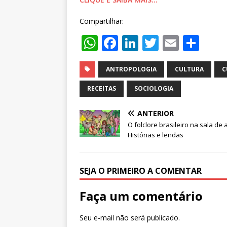
Compartilhar:
W
F
Li
T
E
S
h
a
n
w
m
h
at
c
k
it
ai
ar
ANTROPOLOGIA
CULTURA
C
s
e
e
te
l
e
RECEITAS
SOCIOLOGIA
A
b
dI
r
ANTERIOR
p
o
n
O folclore brasileiro na sala de 
p
o
Histórias e lendas
k
SEJA O PRIMEIRO A COMENTAR
Faça um comentário
Seu e-mail não será publicado.