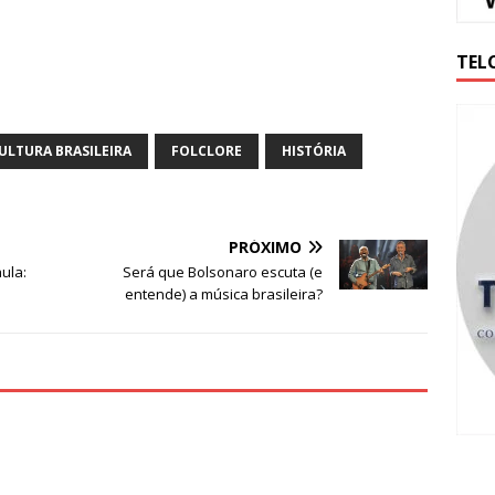
TEL
ULTURA BRASILEIRA
FOLCLORE
HISTÓRIA
PRÓXIMO
aula:
Será que Bolsonaro escuta (e
entende) a música brasileira?