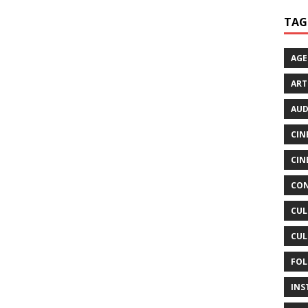
TAG
AG
ART
AUD
CIN
CIN
CON
CUL
CUL
FOL
INS