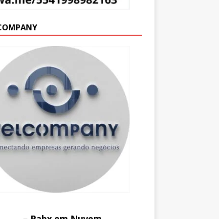
COMPANY
– Pabx em Nuvem