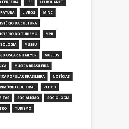
A FERREIRA
LEI
LEI ROUANET
ERATURA
LIVROS
MINC
ISTÉRIO DA CULTURA
ISTÉRIO DO TURISMO
MPB
EOLOGIA
MUSEU
EU OSCAR NIEMEYER
MUSEUS
ICA
MÚSICA BRASILEIRA
ICA POPULAR BRASILEIRA
NOTÍCIAS
RIMÔNIO CULTURAL
PCDOB
EITAS
SOCIALISMO
SOCIOLOGIA
TRO
TURISMO