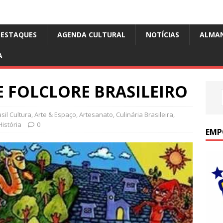
DESTAQUES
AGENDA CULTURAL
NOTÍCIAS
ALMA
A
 FOLCLORE BRASILEIRO
il Cultura
,
Arte & Espaço
,
Artesanato
,
Culinária Brasileira
,
História
0
EMP