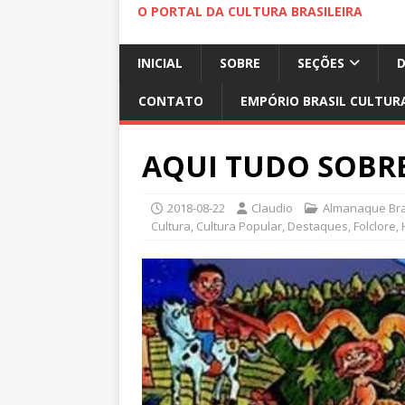
O PORTAL DA CULTURA BRASILEIRA
INICIAL
SOBRE
SEÇÕES
CONTATO
EMPÓRIO BRASIL CULTUR
AQUI TUDO SOBRE
2018-08-22
Claudio
Almanaque Bras
Cultura
,
Cultura Popular
,
Destaques
,
Folclore
,