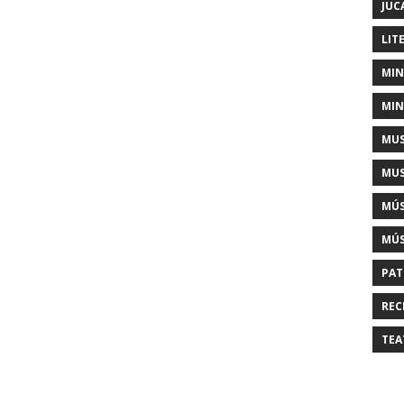
JUC
LIT
MIN
MIN
MUS
MUS
MÚS
MÚS
PAT
REC
TEA