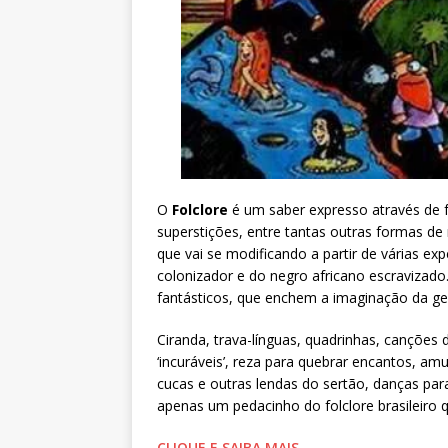
O
Folclore
é um saber expresso através de f
superstições, entre tantas outras formas de
que vai se modificando a partir de várias ex
colonizador e do negro africano escravizad
fantásticos, que enchem a imaginação da ge
Ciranda, trava-línguas, quadrinhas, canções
‘incuráveis’, reza para quebrar encantos, amu
cucas e outras lendas do sertão, danças pa
apenas um pedacinho do folclore brasileiro q
CLIQUE E SAIBA MAIS…