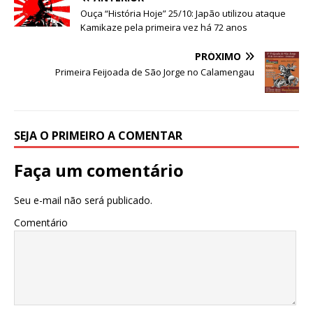
p
o
Ouça “História Hoje” 25/10: Japão utilizou ataque
k
Kamikaze pela primeira vez há 72 anos
PRÓXIMO
Primeira Feijoada de São Jorge no Calamengau
SEJA O PRIMEIRO A COMENTAR
Faça um comentário
Seu e-mail não será publicado.
Comentário