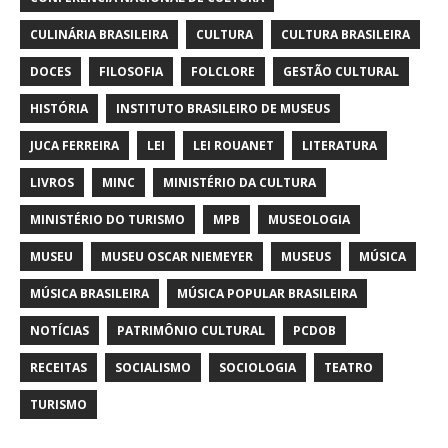
CULINÁRIA BRASILEIRA
CULTURA
CULTURA BRASILEIRA
DOCES
FILOSOFIA
FOLCLORE
GESTÃO CULTURAL
HISTÓRIA
INSTITUTO BRASILEIRO DE MUSEUS
JUCA FERREIRA
LEI
LEI ROUANET
LITERATURA
LIVROS
MINC
MINISTÉRIO DA CULTURA
MINISTÉRIO DO TURISMO
MPB
MUSEOLOGIA
MUSEU
MUSEU OSCAR NIEMEYER
MUSEUS
MÚSICA
MÚSICA BRASILEIRA
MÚSICA POPULAR BRASILEIRA
NOTÍCIAS
PATRIMÔNIO CULTURAL
PCDOB
RECEITAS
SOCIALISMO
SOCIOLOGIA
TEATRO
TURISMO