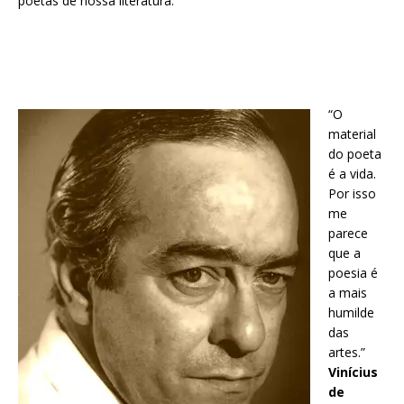
poetas de nossa literatura:
“O
material
do poeta
é a vida.
Por isso
me
parece
que a
poesia é
a mais
humilde
das
artes.”
Vinícius
de