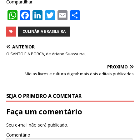
Compartilhar:
W
F
Li
T
E
S
h
a
n
w
m
h
at
c
k
it
ai
ar
CULINÁRIA BRASILEIRA
s
e
e
te
l
e
ANTERIOR
A
b
dI
r
O SANTO E A PORCA, de Ariano Suassuna,
p
o
n
PRÓXIMO
p
o
Mídias livres e cultura digital: mais dois editais publicados
k
SEJA O PRIMEIRO A COMENTAR
Faça um comentário
Seu e-mail não será publicado.
Comentário