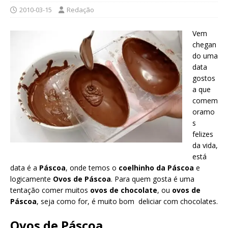
2010-03-15
Redação
Vem
chegan
do uma
data
gostos
a que
comem
oramo
s
felizes
da vida,
está
data é a
Páscoa
, onde temos o
coelhinho da Páscoa
e
logicamente
Ovos de Páscoa
. Para quem gosta é uma
tentação comer muitos
ovos de chocolate
, ou
ovos de
Páscoa
, seja como for, é muito bom deliciar com chocolates.
Ovos de Páscoa