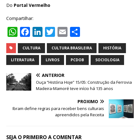
Do
Portal Vermelho
Compartilhar:
W
F
Li
T
E
S
h
a
n
w
m
h
at
c
k
it
ai
ar
CULTURA
CULTURA BRASILEIRA
HISTÓRIA
s
e
e
te
l
e
LITERATURA
LIVROS
PCDOB
SOCIOLOGIA
A
b
dI
r
ANTERIOR
p
o
n
Ouça “História Hoje” 15/05: Construção da Ferrovia
p
o
Madeira-Mamoré teve início há 135 anos
k
PRÓXIMO
Ibram define regras para receber bens culturais
apreendidos pela Receita
SEJA O PRIMEIRO A COMENTAR