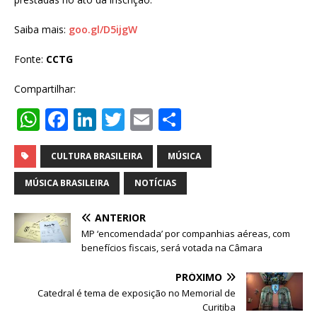
Saiba mais:
goo.gl/D5ijgW
Fonte:
CCTG
Compartilhar:
W
F
Li
T
E
S
h
a
n
w
m
h
at
c
k
it
ai
ar
CULTURA BRASILEIRA
MÚSICA
s
e
e
te
l
e
MÚSICA BRASILEIRA
NOTÍCIAS
A
b
dI
r
ANTERIOR
p
o
n
MP ‘encomendada’ por companhias aéreas, com
p
o
benefícios fiscais, será votada na Câmara
k
PRÓXIMO
Catedral é tema de exposição no Memorial de
Curitiba