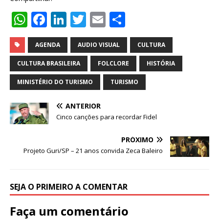
W
F
Li
T
E
S
h
a
n
w
m
h
at
c
k
it
ai
ar
AGENDA
AUDIO VISUAL
CULTURA
s
e
e
te
l
e
CULTURA BRASILEIRA
FOLCLORE
HISTÓRIA
A
b
dI
r
MINISTÉRIO DO TURISMO
TURISMO
p
o
n
ANTERIOR
p
o
Cinco canções para recordar Fidel
k
PRÓXIMO
Projeto Guri/SP – 21 anos convida Zeca Baleiro
SEJA O PRIMEIRO A COMENTAR
Faça um comentário