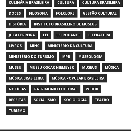
CULINÁRIA BRASILEIRA
CULTURA
CULTURA BRASILEIRA
DOCES
FILOSOFIA
FOLCLORE
GESTÃO CULTURAL
HISTÓRIA
INSTITUTO BRASILEIRO DE MUSEUS
JUCA FERREIRA
LEI
LEI ROUANET
LITERATURA
LIVROS
MINC
MINISTÉRIO DA CULTURA
MINISTÉRIO DO TURISMO
MPB
MUSEOLOGIA
MUSEU
MUSEU OSCAR NIEMEYER
MUSEUS
MÚSICA
MÚSICA BRASILEIRA
MÚSICA POPULAR BRASILEIRA
NOTÍCIAS
PATRIMÔNIO CULTURAL
PCDOB
RECEITAS
SOCIALISMO
SOCIOLOGIA
TEATRO
TURISMO