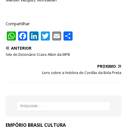
Compartilhar:
W
F
Li
T
E
S
h
a
n
w
m
h
ANTERIOR
at
c
k
it
ai
ar
Site do Dicionário Cravo Albin da MPB
s
e
e
te
l
e
PRÓXIMO
A
b
dI
r
Livro sobre a história do Cordão da Bola Preta
p
o
n
p
o
k
EMPÓRIO BRASIL CULTURA