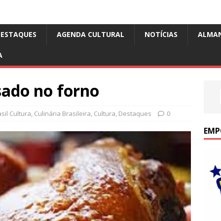
DESTAQUES
AGENDA CULTURAL
NOTÍCIAS
ALMA
A
sado no forno
il Cultura
,
Culinária Brasileira
,
Cultura
,
Destaques
0
EMP