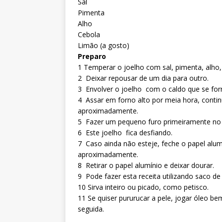
Sal
Pimenta
Alho
Cebola
Limão (a gosto)
Preparo
1 Temperar o joelho com sal, pimenta, alho,
2 Deixar repousar de um dia para outro.
3 Envolver o joelho com o caldo que se fo
4 Assar em forno alto por meia hora, conti
aproximadamente.
5 Fazer um pequeno furo primeiramente no p
6 Este joelho fica desfiando.
7 Caso ainda não esteje, feche o papel alum
aproximadamente.
8 Retirar o papel alumínio e deixar dourar.
9 Pode fazer esta receita utilizando saco de
10 Sirva inteiro ou picado, como petisco.
11 Se quiser pururucar a pele, jogar óleo be
seguida.