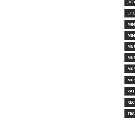
JUC
LIT
MIN
MIN
MUS
MUS
MÚS
MÚS
PAT
REC
TEA