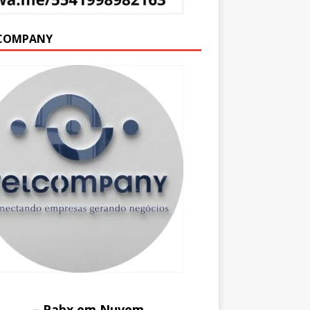
COMPANY
– Pabx em Nuvem