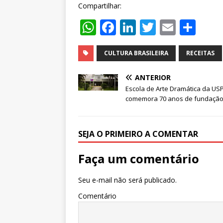
Compartilhar:
W
F
Li
T
E
S
h
a
n
w
m
h
at
c
k
it
ai
ar
CULTURA BRASILEIRA
RECEITAS
s
e
e
te
l
e
ANTERIOR
A
b
dI
r
Escola de Arte Dramática da US
comemora 70 anos de fundaçã
p
o
n
p
o
k
SEJA O PRIMEIRO A COMENTAR
Faça um comentário
Seu e-mail não será publicado.
Comentário