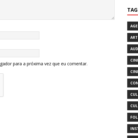
TAG
AG
ART
AUD
CIN
egador para a próxima vez que eu comentar.
CIN
CON
CUL
CUL
FOL
INS