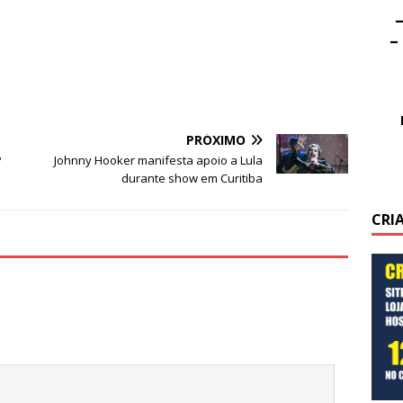
–
–
PRÓXIMO
P
Johnny Hooker manifesta apoio a Lula
o
durante show em Curitiba
CRI