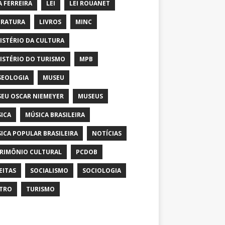
A FERREIRA
LEI
LEI ROUANET
ERATURA
LIVROS
MINC
ISTÉRIO DA CULTURA
ISTÉRIO DO TURISMO
MPB
EOLOGIA
MUSEU
EU OSCAR NIEMEYER
MUSEUS
ICA
MÚSICA BRASILEIRA
ICA POPULAR BRASILEIRA
NOTÍCIAS
RIMÔNIO CULTURAL
PCDOB
EITAS
SOCIALISMO
SOCIOLOGIA
TRO
TURISMO