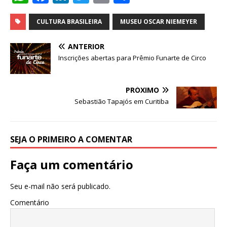
h
a
n
w
m
h
at
c
k
it
ai
ar
CULTURA BRASILEIRA
MUSEU OSCAR NIEMEYER
s
e
e
te
l
e
ANTERIOR
A
b
dI
r
Inscrições abertas para Prêmio Funarte de Circo
p
o
n
p
o
PRÓXIMO
Sebastião Tapajós em Curitiba
k
SEJA O PRIMEIRO A COMENTAR
Faça um comentário
Seu e-mail não será publicado.
Comentário