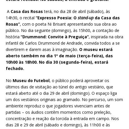
A
Casa das Rosas
terá, no dia 28 de abril (sábado), às
14h30, o recital
“Expresso Poesia: O
stand-up
da Casa das
Rosas”
, com o poeta Ni Brisant apresentando sua obra ao
público. No dia seguinte (domingo), às 15h00, a contação de
história
“Drummond: Convite à Preguiça”
, inspirada na obra
infantil de Carlos Drummond de Andrade, convida todos a se
divertirem e darem asas à imaginação.
O museu estará
aberto também no dia 1º de maio (terça-feira), das
10h00 às 18h00. No dia 30 (segunda-feira), estará
fechado.
No
Museu do Futebol
, o público poderá aproveitar os
últimos dias de visitação ao túnel do antigo vestiário, que
estará aberto até o dia 29 de abril (domingo). O espaço liga
um dos vestiários originais ao gramado. No percurso, um som
ambiente reproduz o que jogadores vivenciam antes de
partidas – os áudios contêm momentos como preleção,
concentração e reação da torcida à entrada em campo. Nos
dias 28 e 29 de abril (sábado e domingo), às 11h00 e às