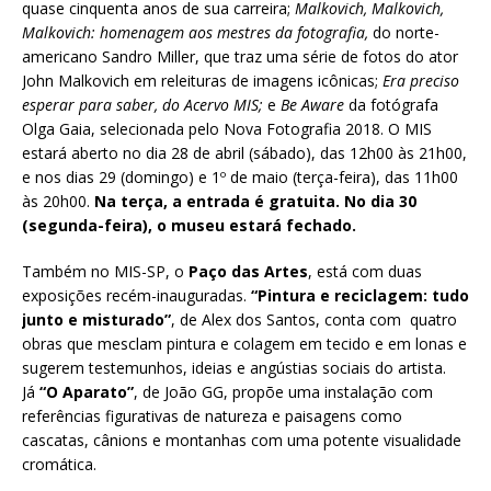
quase cinquenta anos de sua carreira;
Malkovich, Malkovich,
Malkovich: homenagem aos mestres da fotografia,
do norte-
americano Sandro Miller, que traz uma série de fotos do ator
John Malkovich em releituras de imagens icônicas;
Era preciso
esperar para saber, do Acervo MIS;
e
Be Aware
da fotógrafa
Olga Gaia, selecionada pelo Nova Fotografia 2018. O MIS
estará aberto no dia 28 de abril (sábado), das 12h00 às 21h00,
e nos dias 29 (domingo) e 1º de maio (terça-feira), das 11h00
às 20h00.
Na terça, a entrada é gratuita. No dia 30
(segunda-feira), o museu estará fechado.
Também no MIS-SP, o
Paço das Artes
, está com duas
exposições recém-inauguradas.
“Pintura e reciclagem: tudo
junto e misturado”
, de Alex dos Santos, conta com quatro
obras que mesclam pintura e colagem em tecido e em lonas e
sugerem testemunhos, ideias e angústias sociais do artista.
Já
“O Aparato”
, de João GG, propõe uma instalação com
referências figurativas de natureza e paisagens como
cascatas, cânions e montanhas com uma potente visualidade
cromática.