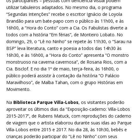
os participantes – pessoas com deficiência visual podem
utilizar tabuleiros adaptados. No mesmo dia, o programa
“Segundas Intenções” recebe o escritor Ignácio de Loyola
Brandão para um bate-papo com o público às 11h00, e às
16h00, a “Hora do Conto” com a Cia. Os Fabulistas diverte a
todos com a história “Em férias”, de Monteiro Lobato. No
domingo, 29, o “Lê no Ninho” se repete às 11h30, o “Sarau na
BSP” leva literatura, canto e poesia a todos das 14h30 às
16h30, e às 16h00, a “Hora do Conto” apresenta “O monstro
monstruoso na caverna cavernosa”, de Rosana Rios, com a
Cia. Bisclof. E no dia 1º de maio, terça-feira, às 16h00, o
público poderá assistir à contação da história “O Palácio
Maravilhoso”, de Malba Tahan, com o grupo Histórias em
Movimento.
Na
Biblioteca Parque Villa-Lobos
, os visitantes poderão
aproveitar os últimos dias da “Exposição-caderno: Villa-Lobos
2015-2017”, de Rubens Matuck, com reproduções do caderno
de viagem que o artista elaborou durante suas idas ao Parque
Villa-Lobos entre 2015 e 2017. No dia 28, às 10h30, bebês e
crianças poderão participar do “Lê no Ninho” com seus