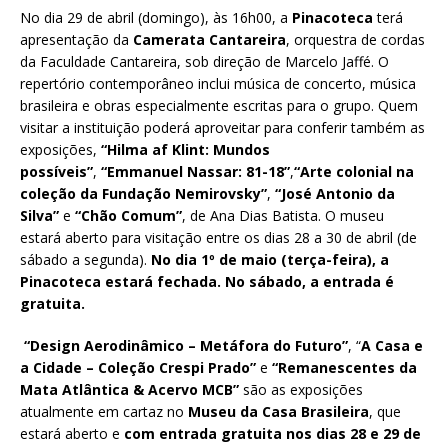
No dia 29 de abril (domingo), às 16h00, a
Pinacoteca
terá
apresentação da
Camerata Cantareira
, orquestra de cordas
da Faculdade Cantareira, sob direção de Marcelo Jaffé. O
repertório contemporâneo inclui música de concerto, música
brasileira e obras especialmente escritas para o grupo. Quem
visitar a instituição poderá aproveitar para conferir também as
exposições,
“Hilma af Klint: Mundos
possíveis”
,
“Emmanuel Nassar: 81-18”
,
“Arte colonial na
coleção da Fundação Nemirovsky”
,
“José Antonio da
Silva”
e
“Chão Comum”
, de Ana Dias Batista. O museu
estará aberto para visitação entre os dias 28 a 30 de abril (de
sábado a segunda).
No dia 1º de maio (terça-feira), a
Pinacoteca estará fechada. No sábado, a entrada é
gratuita.
“Design Aerodinâmico – Metáfora do Futuro”
, “
A Casa e
a Cidade – Coleção Crespi Prado”
e
“Remanescentes da
Mata Atlântica & Acervo MCB”
são as exposições
atualmente em cartaz no
Museu da Casa Brasileira
, que
estará aberto e
com entrada gratuita nos dias 28 e 29 de