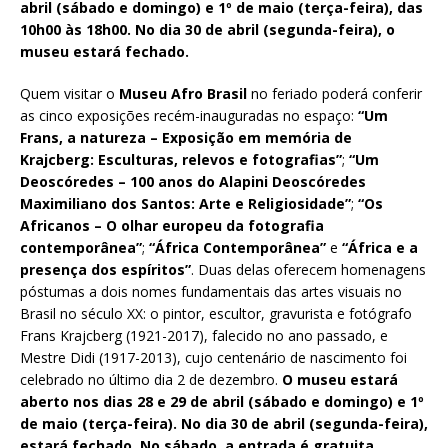
abril (sábado e domingo) e 1º de maio (terça-feira), das
10h00 às 18h00. No dia 30 de abril (segunda-feira), o
museu estará fechado.
Quem visitar o
Museu Afro Brasil
no feriado poderá conferir
as cinco exposições recém-inauguradas no espaço:
“Um
Frans, a natureza – Exposição em memória de
Krajcberg: Esculturas, relevos e fotografias”
;
“Um
Deoscóredes – 100 anos do Alapini Deoscóredes
Maximiliano dos Santos: Arte e Religiosidade”
;
“Os
Africanos – O olhar europeu da fotografia
contemporânea”
;
“África Contemporânea”
e
“África e a
presença dos espíritos”
. Duas delas oferecem homenagens
póstumas a dois nomes fundamentais das artes visuais no
Brasil no século XX: o pintor, escultor, gravurista e fotógrafo
Frans Krajcberg (1921-2017), falecido no ano passado, e
Mestre Didi (1917-2013), cujo centenário de nascimento foi
celebrado no último dia 2 de dezembro.
O museu estará
aberto nos dias 28 e 29 de abril (sábado e domingo) e 1º
de maio (terça-feira). No dia 30 de abril (segunda-feira),
estará fechado.
No sábado, a entrada é gratuita.