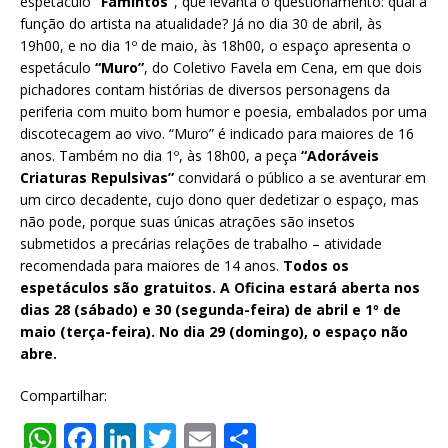
espetáculo
“Famintos”
, que levanta o questionamento: qual a
função do artista na atualidade? Já no dia 30 de abril, às
19h00, e no dia 1º de maio, às 18h00, o espaço apresenta o
espetáculo
“Muro”
, do Coletivo Favela em Cena, em que dois
pichadores contam histórias de diversos personagens da
periferia com muito bom humor e poesia, embalados por uma
discotecagem ao vivo. “Muro” é indicado para maiores de 16
anos. Também no dia 1º, às 18h00, a peça
“Adoráveis
Criaturas Repulsivas”
convidará o público a se aventurar em
um circo decadente, cujo dono quer dedetizar o espaço, mas
não pode, porque suas únicas atrações são insetos
submetidos a precárias relações de trabalho – atividade
recomendada para maiores de 14 anos.
Todos os
espetáculos são gratuitos. A Oficina estará aberta nos
dias 28 (sábado) e 30 (segunda-feira) de abril e 1º de
maio (terça-feira). No dia 29 (domingo), o espaço não
abre.
Compartilhar:
W
F
Li
T
E
S