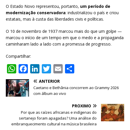
O Estado Novo representou, portanto,
um período de
modernização conservadora
: industrializou o país e criou
estatais, mas à custa das liberdades civis e políticas.
O 10 de novembro de 1937 marcou mais do que um golpe —
marcou o início de um tempo em que o medo e a propaganda
caminharam lado a lado com a promessa de progresso.
Compartilhar:
W
F
Li
T
E
S
h
a
n
w
m
h
ANTERIOR
at
c
k
it
ai
ar
Caetano e Bethânia concorrem ao Grammy 2026
s
e
e
te
l
e
com álbum ao vivo
A
b
dI
r
PRÓXIMO
p
o
n
Por que as raízes africanas e indígenas do
sertanejo foram apagadas? Uma análise do
p
o
embranquecimento cultural na música brasileira