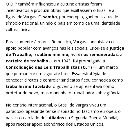
O DIP também influenciou a cultura: artistas foram
incentivados a produzir obras que exaltassem o Brasil e a
figura de Vargas. O
samba
, por exemplo, ganhou status de
símbolo nacional, unindo o país em torno de uma identidade
cultural única.
Paralelamente à repressão política, Vargas conquistava o
apoio popular com avanços nas leis sociais. Criou-se a
Justiça
do Trabalho
, o
salário mínimo
, as
férias remuneradas
, a
carteira de trabalho
e, em 1943, foi promulgada a
Consolidação das Leis Trabalhistas (CLT)
— um marco
que permanece em vigor até hoje. Essa estratégia de
conceder direitos e controlar sindicatos ficou conhecida como
trabalhismo tutelado
: o governo se apresentava como
protetor do povo, mas mantinha o trabalhador sob vigilância.
No cenário internacional, o Brasil de Vargas viveu um
paradoxo: apesar de ter se inspirado no fascismo europeu, o
país lutou ao lado dos
Aliados
na Segunda Guerra Mundial,
após receber apoio econômico dos Estados Unidos.