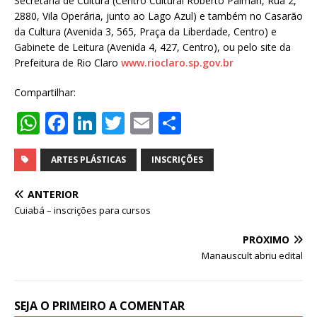
Secretaria de Cultura (Centro Cultural Roberto Palmari, Rua 2,
2880, Vila Operária, junto ao Lago Azul) e também no Casarão
da Cultura (Avenida 3, 565, Praça da Liberdade, Centro) e
Gabinete de Leitura (Avenida 4, 427, Centro), ou pelo site da
Prefeitura de Rio Claro
www.rioclaro.sp.gov.br
Compartilhar:
W
F
Li
T
E
S
h
a
n
w
m
h
at
c
k
it
ai
ar
ARTES PLÁSTICAS
INSCRIÇÕES
s
e
e
te
l
e
ANTERIOR
A
b
dI
r
Cuiabá – inscrições para cursos
p
o
n
PRÓXIMO
p
o
Manauscult abriu edital
k
SEJA O PRIMEIRO A COMENTAR