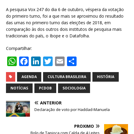
A pesquisa Vox 247 do dia 6 de outubro, véspera da votação
do primeiro turno, foi a que mais se aproximou do resultado
das urnas no primeiro turno das eleições de 2018, em
comparação às dos outros dois institutos de pesquisa mais
tradicionais do país, o Ibope e o Datafolha.
Compartilhar:
W
F
Li
T
E
S
h
a
n
w
m
h
at
c
k
it
ai
ar
AGENDA
CULTURA BRASILEIRA
HISTÓRIA
s
e
e
te
l
e
NOTÍCIAS
PCDOB
SOCIOLOGIA
A
b
dI
r
ANTERIOR
p
o
n
Declaração de voto por Haddad-Manuela
p
o
k
PRÓXIMO
Bolo de Tapioca com Calda de 4 Leites