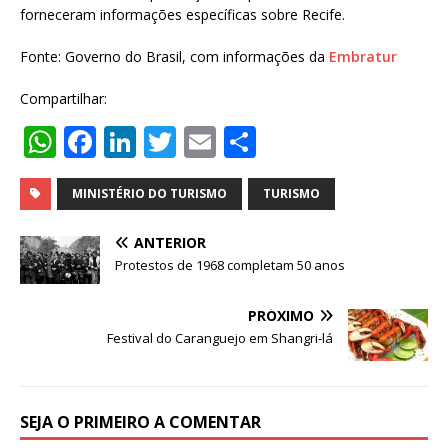
forneceram informações específicas sobre Recife.
Fonte: Governo do Brasil, com informações da
Embratur
Compartilhar:
W
F
Li
T
E
S
h
a
n
w
m
h
at
c
k
it
ai
ar
MINISTÉRIO DO TURISMO
TURISMO
s
e
e
te
l
e
ANTERIOR
A
b
dI
r
Protestos de 1968 completam 50 anos
p
o
n
PRÓXIMO
p
o
Festival do Caranguejo em Shangri-lá
k
SEJA O PRIMEIRO A COMENTAR