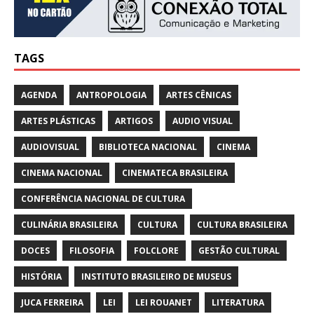
TAGS
AGENDA
ANTROPOLOGIA
ARTES CÊNICAS
ARTES PLÁSTICAS
ARTIGOS
AUDIO VISUAL
AUDIOVISUAL
BIBLIOTECA NACIONAL
CINEMA
CINEMA NACIONAL
CINEMATECA BRASILEIRA
CONFERÊNCIA NACIONAL DE CULTURA
CULINÁRIA BRASILEIRA
CULTURA
CULTURA BRASILEIRA
DOCES
FILOSOFIA
FOLCLORE
GESTÃO CULTURAL
HISTÓRIA
INSTITUTO BRASILEIRO DE MUSEUS
JUCA FERREIRA
LEI
LEI ROUANET
LITERATURA