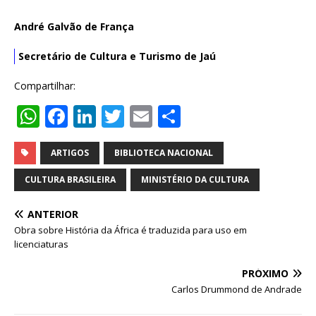
André Galvão de França
Secretário de Cultura e Turismo de Jaú
Compartilhar:
W
F
Li
T
E
S
h
a
n
w
m
h
at
c
k
it
ai
ar
ARTIGOS
BIBLIOTECA NACIONAL
s
e
e
te
l
e
CULTURA BRASILEIRA
MINISTÉRIO DA CULTURA
A
b
dI
r
ANTERIOR
p
o
n
Obra sobre História da África é traduzida para uso em
p
o
licenciaturas
k
PRÓXIMO
Carlos Drummond de Andrade