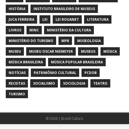
HISTÓRIA
INSTITUTO BRASILEIRO DE MUSEUS
JUCA FERREIRA
LEI
LEI ROUANET
LITERATURA
LIVROS
MINC
MINISTÉRIO DA CULTURA
MINISTÉRIO DO TURISMO
MPB
MUSEOLOGIA
MUSEU
MUSEU OSCAR NIEMEYER
MUSEUS
MÚSICA
MÚSICA BRASILEIRA
MÚSICA POPULAR BRASILEIRA
NOTÍCIAS
PATRIMÔNIO CULTURAL
PCDOB
RECEITAS
SOCIALISMO
SOCIOLOGIA
TEATRO
TURISMO
© 2026 | Brasil Cultura