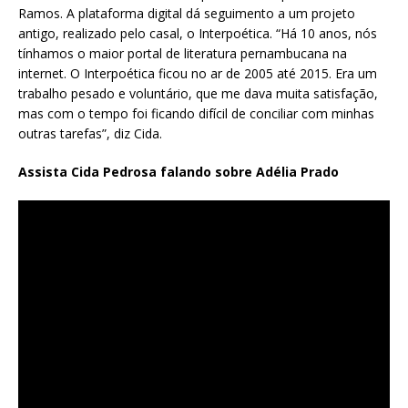
Ramos. A plataforma digital dá seguimento a um projeto
antigo, realizado pelo casal, o Interpoética. “Há 10 anos, nós
tínhamos o maior portal de literatura pernambucana na
internet. O Interpoética ficou no ar de 2005 até 2015. Era um
trabalho pesado e voluntário, que me dava muita satisfação,
mas com o tempo foi ficando difícil de conciliar com minhas
outras tarefas”, diz Cida.
Assista Cida Pedrosa falando sobre Adélia Prado