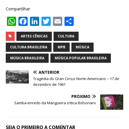
Compartilhar:
W
F
Li
T
E
S
h
a
n
w
m
h
at
c
k
it
ai
ar
ARTES CÊNICAS
CULTURA
s
e
e
te
l
e
CULTURA BRASILEIRA
MPB
MÚSICA
A
b
dI
r
MÚSICA BRASILEIRA
MÚSICA POPULAR BRASILEIRA
p
o
n
ANTERIOR
p
o
Tragédia do Gran Circus Norte-Americano – 17 de
k
dezembro de 1961
PRÓXIMO
Samba-enredo da Mangueira critica Bolsonaro
SEJA O PRIMEIRO A COMENTAR