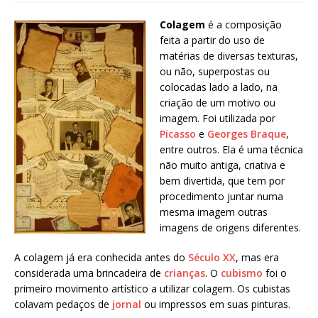
Colagem
é a composição
feita a partir do uso de
matérias de diversas texturas,
ou não, superpostas ou
colocadas lado a lado, na
criação de um motivo ou
imagem. Foi utilizada por
Picasso
e
Georges Braque
,
entre outros. Ela é uma técnica
não muito antiga, criativa e
bem divertida, que tem por
procedimento juntar numa
mesma imagem outras
imagens de origens diferentes.
A colagem já era conhecida antes do
Século XX
, mas era
considerada uma brincadeira de
crianças
. O
cubismo
foi o
primeiro movimento artístico a utilizar colagem. Os cubistas
colavam pedaços de
jornal
ou impressos em suas pinturas.