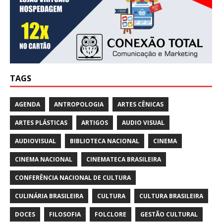
TAGS
AGENDA
ANTROPOLOGIA
ARTES CÊNICAS
ARTES PLÁSTICAS
ARTIGOS
AUDIO VISUAL
AUDIOVISUAL
BIBLIOTECA NACIONAL
CINEMA
CINEMA NACIONAL
CINEMATECA BRASILEIRA
CONFERÊNCIA NACIONAL DE CULTURA
CULINÁRIA BRASILEIRA
CULTURA
CULTURA BRASILEIRA
DOCES
FILOSOFIA
FOLCLORE
GESTÃO CULTURAL