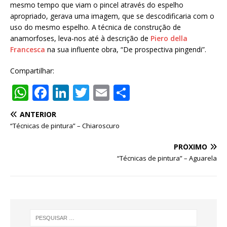
mesmo tempo que viam o pincel através do espelho
apropriado, gerava uma imagem, que se descodificaria com o
uso do mesmo espelho. A técnica de construção de
anamorfoses, leva-nos até à descrição de
Piero della
Francesca
na sua influente obra, “De prospectiva pingendi”.
Compartilhar:
W
F
Li
T
E
S
h
a
n
w
m
h
ANTERIOR
at
c
k
it
ai
ar
“Técnicas de pintura” – Chiaroscuro
s
e
e
te
l
e
PRÓXIMO
A
b
dI
r
“Técnicas de pintura” – Aguarela
p
o
n
p
o
k