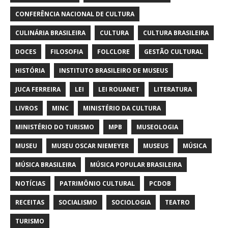
CONFERÊNCIA NACIONAL DE CULTURA
CULINÁRIA BRASILEIRA
CULTURA
CULTURA BRASILEIRA
DOCES
FILOSOFIA
FOLCLORE
GESTÃO CULTURAL
HISTÓRIA
INSTITUTO BRASILEIRO DE MUSEUS
JUCA FERREIRA
LEI
LEI ROUANET
LITERATURA
LIVROS
MINC
MINISTÉRIO DA CULTURA
MINISTÉRIO DO TURISMO
MPB
MUSEOLOGIA
MUSEU
MUSEU OSCAR NIEMEYER
MUSEUS
MÚSICA
MÚSICA BRASILEIRA
MÚSICA POPULAR BRASILEIRA
NOTÍCIAS
PATRIMÔNIO CULTURAL
PCDOB
RECEITAS
SOCIALISMO
SOCIOLOGIA
TEATRO
TURISMO