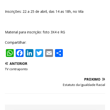
Inscrições: 22 a 25 de abril, das 14 as 18h, no Vila
Material para inscrição: foto 3X4 e RG
Compartilhar:
W
F
Li
T
E
S
h
a
n
w
m
h
ANTERIOR
at
c
k
it
ai
ar
TV contraponto
s
e
e
te
l
e
PRÓXIMO
A
b
dI
r
Estatuto da Igualdade Racial
p
o
n
p
o
k