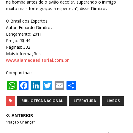
na bomba antes de o avião decolar, superando o inimigo
muito mais forte graças à esperteza”, disse Dimitrov.
O Brasil dos Espertos
Autor: Eduardo Dimitrov
Lançamento: 2011
Preço: R$ 44
Páginas: 332
Mais informações:
www.alamedaeditorial.com.br
Compartilhar:
W
F
Li
T
E
S
h
a
n
w
m
h
at
c
k
it
ai
ar
BIBLIOTECA NACIONAL
LITERATURA
LIVROS
s
e
e
te
l
e
ANTERIOR
A
b
dI
r
“Nação Criança”
p
o
n