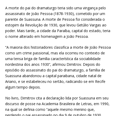
A morte do pai do dramaturgo teria sido uma vingança pelo
assassinato de João Pessoa (1878-1930), cometido por um
parente de Suassuna. A morte de Pessoa foi considerada o
estopim da Revolução de 1930, que levou Getúlio Vargas ao
poder. Mais tarde, a cidade da Paraíba, capital do estado, teria
o nome alterado em homenagem a João Pessoa.
“A maioria dos historiadores classifica a morte de João Pessoa
como um crime passional, mas ela ocorreu no contexto de
uma tensa briga de família característica da sociabilidade
nordestina dos anos 1930”, afirmou Dimitrov. Depois do
episódio do assassinato do pai do dramaturgo, a família de
Suassuna abandonou a capital paraibana, cidade natal de
Ariano, e se estabeleceu no sertão, radicando-se em Recife
algum tempo depois.
No livro, Dimitrov cita a declaração lida por Suassuna em seu
discurso de posse na Academia Brasileira de Letras, em 1990,
na qual se definia como “aquele mesmo menino que,
perdendo o pai assassinado no dia 9 de outubro de 1930,