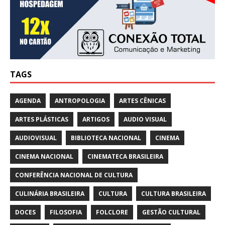
TAGS
AGENDA
ANTROPOLOGIA
ARTES CÊNICAS
ARTES PLÁSTICAS
ARTIGOS
AUDIO VISUAL
AUDIOVISUAL
BIBLIOTECA NACIONAL
CINEMA
CINEMA NACIONAL
CINEMATECA BRASILEIRA
CONFERÊNCIA NACIONAL DE CULTURA
CULINÁRIA BRASILEIRA
CULTURA
CULTURA BRASILEIRA
DOCES
FILOSOFIA
FOLCLORE
GESTÃO CULTURAL