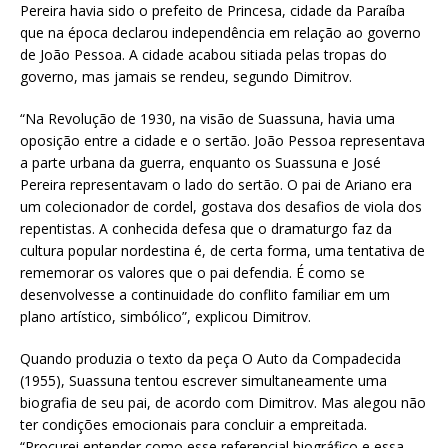
Pereira havia sido o prefeito de Princesa, cidade da Paraíba
que na época declarou independência em relação ao governo
de João Pessoa. A cidade acabou sitiada pelas tropas do
governo, mas jamais se rendeu, segundo Dimitrov.
“Na Revolução de 1930, na visão de Suassuna, havia uma
oposição entre a cidade e o sertão. João Pessoa representava
a parte urbana da guerra, enquanto os Suassuna e José
Pereira representavam o lado do sertão. O pai de Ariano era
um colecionador de cordel, gostava dos desafios de viola dos
repentistas. A conhecida defesa que o dramaturgo faz da
cultura popular nordestina é, de certa forma, uma tentativa de
rememorar os valores que o pai defendia. É como se
desenvolvesse a continuidade do conflito familiar em um
plano artístico, simbólico”, explicou Dimitrov.
Quando produzia o texto da peça O Auto da Compadecida
(1955), Suassuna tentou escrever simultaneamente uma
biografia de seu pai, de acordo com Dimitrov. Mas alegou não
ter condições emocionais para concluir a empreitada.
“Procurei entender como esse referencial biográfico e essa