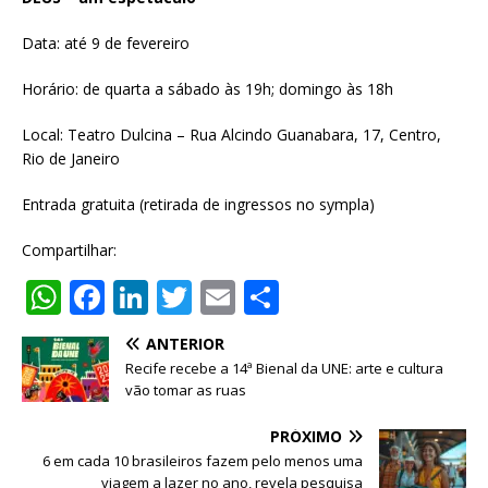
Data: até 9 de fevereiro
Horário: de quarta a sábado às 19h; domingo às 18h
Local: Teatro Dulcina – Rua Alcindo Guanabara, 17, Centro,
Rio de Janeiro
Entrada gratuita (retirada de ingressos no sympla)
Compartilhar:
W
F
Li
T
E
S
h
a
n
w
m
h
ANTERIOR
at
c
k
it
ai
ar
Recife recebe a 14ª Bienal da UNE: arte e cultura
s
e
e
te
l
e
vão tomar as ruas
A
b
dI
r
PRÓXIMO
p
o
n
6 em cada 10 brasileiros fazem pelo menos uma
viagem a lazer no ano, revela pesquisa