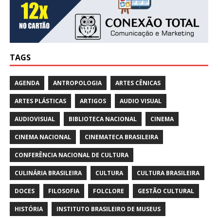
TAGS
AGENDA
ANTROPOLOGIA
ARTES CÊNICAS
ARTES PLÁSTICAS
ARTIGOS
AUDIO VISUAL
AUDIOVISUAL
BIBLIOTECA NACIONAL
CINEMA
CINEMA NACIONAL
CINEMATECA BRASILEIRA
CONFERÊNCIA NACIONAL DE CULTURA
CULINÁRIA BRASILEIRA
CULTURA
CULTURA BRASILEIRA
DOCES
FILOSOFIA
FOLCLORE
GESTÃO CULTURAL
HISTÓRIA
INSTITUTO BRASILEIRO DE MUSEUS