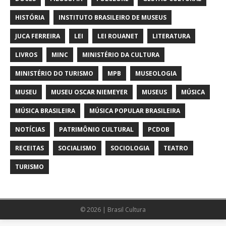
HISTÓRIA
INSTITUTO BRASILEIRO DE MUSEUS
JUCA FERREIRA
LEI
LEI ROUANET
LITERATURA
LIVROS
MINC
MINISTÉRIO DA CULTURA
MINISTÉRIO DO TURISMO
MPB
MUSEOLOGIA
MUSEU
MUSEU OSCAR NIEMEYER
MUSEUS
MÚSICA
MÚSICA BRASILEIRA
MÚSICA POPULAR BRASILEIRA
NOTÍCIAS
PATRIMÔNIO CULTURAL
PCDOB
RECEITAS
SOCIALISMO
SOCIOLOGIA
TEATRO
TURISMO
© 2026 | Brasil Cultura