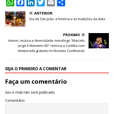
W
F
Li
T
E
S
h
a
n
w
m
h
ANTERIOR
at
c
k
it
ai
ar
Dia de São João: a história e as tradições da data
s
e
e
te
l
e
A
b
dI
r
PRÓXIMO
p
o
n
Humor, música e diversidade: monólogo “Marcelo
Jorge é Marwem HD” retorna a Curitiba com
p
o
temporada gratuita no Novelas Curitibanas
k
SEJA O PRIMEIRO A COMENTAR
Faça um comentário
Seu e-mail não será publicado.
Comentário